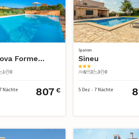
Spanien
Sa Cova Formentera, Campos
Sineu
1
0
6
3
3
0
chlafzimmer
1 Badezimmer
0 Haustiere
6 Gäste
3 Schlafzimmer
3 Badezimmer
0 Haustiere
807
8
7
Nächte
5 Dez
7
Nächte
€
•