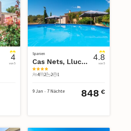
Spanien
4
4.8
Cas Nets, Llucmajor
von 5
von 5
4
2
2
1
4 Gäste
2 Schlafzimmer
2 Badezimmer
1 Haustier
848
9 Jan
7
Nächte
€
•