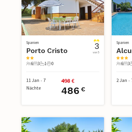
Spanien
Spanien
3
Porto Cristo
Alcu
von 5
6
3
1
0
6
3
6 Gäste
3 Schlafzimmer
1 Badezimmer
0 Haustiere
6 Gäste
3 S
498
 €
11 Jan
7
2 Jan
•
•
Nächte
486
€