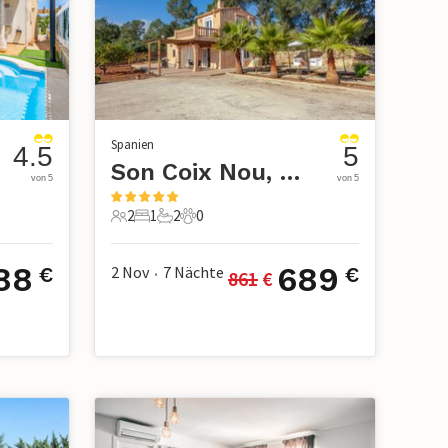
Spanien
4.5
5
Son Coix Nou, Porreres
von 5
von 5
2
1
2
0
2 Gäste
1 Schlafzimmer
2 Badezimmer
0 Haustiere
88
689
2 Nov
7
Nächte
€
€
861
 €
•