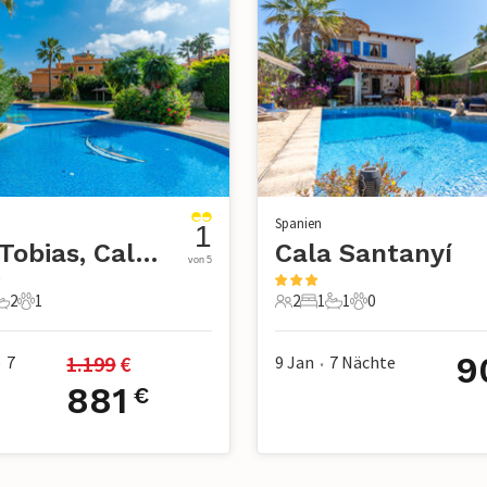
Spanien
1
Can Tobias, Cales de Mallorca
Cala Santanyí
von 5
2
1
2
1
1
0
chlafzimmer
2 Badezimmer
1 Haustier
2 Gäste
1 Schlafzimmer
1 Badezimmer
0 Haustiere
9
1.199
 €
7
9 Jan
7
Nächte
•
•
881
€