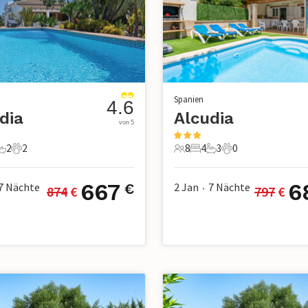
Spanien
4.6
dia
Alcudia
von 5
2
2
8
4
3
0
chlafzimmer
2 Badezimmer
2 Haustiere
8 Gäste
4 Schlafzimmer
3 Badezimmer
0 Haustiere
667
6
7
Nächte
2 Jan
7
Nächte
€
874
 €
797
 €
•