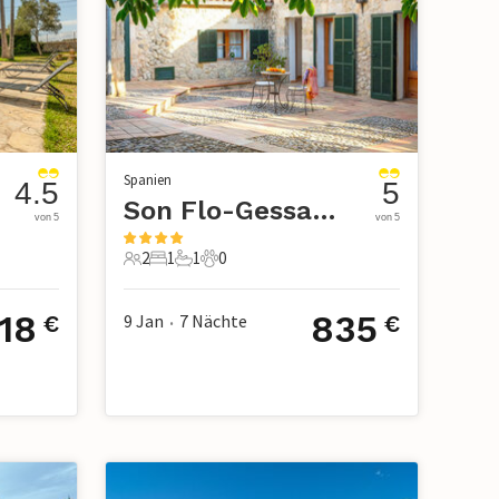
Spanien
4.5
5
Son Flo-Gessami, Santa Margalida
von 5
von 5
2
1
1
0
2 Gäste
1 Schlafzimmer
1 Badezimmer
0 Haustiere
18
835
9 Jan
7
Nächte
€
€
•