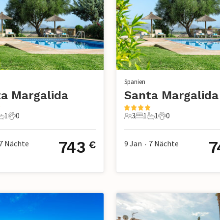
Spanien
a Margalida
Santa Margalida
1
0
3
1
1
0
chlafzimmer
1 Badezimmer
0 Haustiere
3 Gäste
1 Schlafzimmer
1 Badezimmer
0 Haustiere
743
7
7
Nächte
9 Jan
7
Nächte
€
•