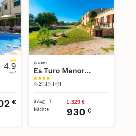
Spanien
4.9
Es Turo Menorca, Ses Salines
von 5
2
1
1
1
2 Gäste
1 Schlafzimmer
1 Badezimmer
1 Haustier
02
1.329
 €
8 Aug
7
€
•
Nächte
930
€