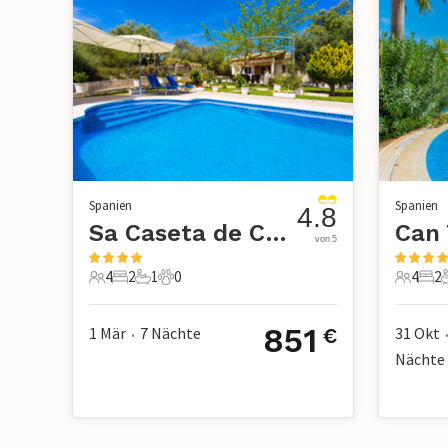
Spanien
Spanien
4.8
Sa Caseta de Castellet, Santa Margalida
von 5
4
2
1
0
4
2
4 Gäste
2 Schlafzimmer
1 Badezimmer
0 Haustiere
4 Gäste
2 S
851
1 Mär
7
Nächte
31 Okt
€
•
Nächte