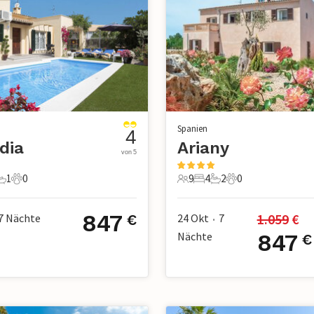
Spanien
4
dia
Ariany
von 5
1
0
9
4
2
0
chlafzimmer
1 Badezimmer
0 Haustiere
9 Gäste
4 Schlafzimmer
2 Badezimmer
0 Haustiere
847
1.059
 €
7
Nächte
24 Okt
7
€
•
Nächte
847
€