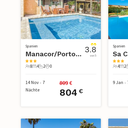
Spanien
Spanien
3.8
Manacor/Porto Cristo
von 5
8
4
2
0
4
2
8 Gäste
4 Schlafzimmer
2 Badezimmer
0 Haustiere
4 Gäste
2 S
809
 €
14 Nov
7
9 Jan
•
•
Nächte
804
€