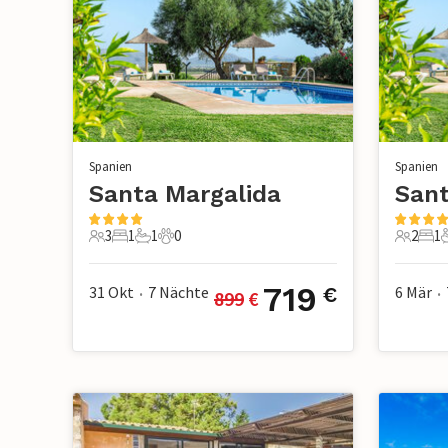
Spanien
Spanien
Santa Margalida
Sant
3
1
1
0
2
1
3 Gäste
1 Schlafzimmer
1 Badezimmer
0 Haustiere
2 Gäste
1 S
719
31 Okt
7
Nächte
6 Mär
€
899
 €
•
•