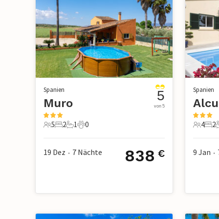
Spanien
Spanien
5
Muro
Alcu
von 5
5
2
1
0
4
2
5 Gäste
2 Schlafzimmer
1 Badezimmer
0 Haustiere
4 Gäste
2 S
838
19 Dez
7
Nächte
9 Jan
€
•
•