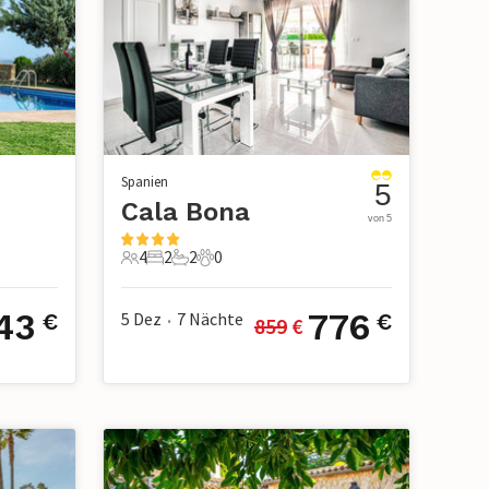
Spanien
5
Cala Bona
von 5
4
2
2
0
4 Gäste
2 Schlafzimmer
2 Badezimmer
0 Haustiere
43
776
5 Dez
7
Nächte
€
€
859
 €
•