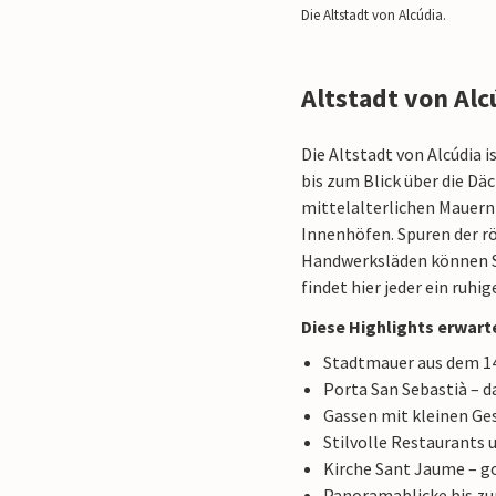
Die Altstadt von Alcúdia.
Altstadt von Al
Die Altstadt von Alcúdia 
bis zum Blick über die Dä
mittelalterlichen Mauern
Innenhöfen. Spuren der r
Handwerksläden können Si
findet hier jeder ein ruh
Diese Highlights erwarte
Stadtmauer aus dem 1
Porta San Sebastià – d
Gassen mit kleinen Ge
Stilvolle Restaurants 
Kirche Sant Jaume – g
Panoramablicke bis zu