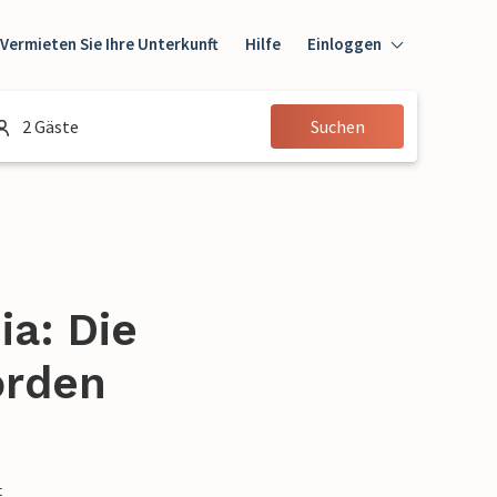
Vermieten Sie Ihre Unterkunft
Hilfe
Einloggen
Einloggen
2 Gäste
Suchen
Gast
Eigentümer
ia: Die
orden
t