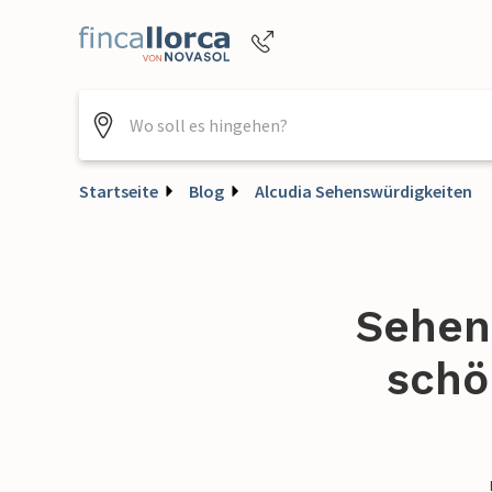
Buchungshilfe per Telefon
+4952144818470
Startseite
Blog
Alcudia Sehenswürdigkeiten
Sehens
schö