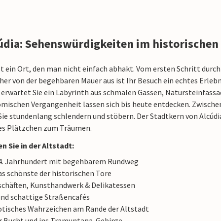
cúdia: Sehenswürdigkeiten im historischen
ist ein Ort, den man nicht einfach abhakt. Vom ersten Schritt durc
cher von der begehbaren Mauer aus ist Ihr Besuch ein echtes Erlebn
 erwartet Sie ein Labyrinth aus schmalen Gassen, Natursteinfassa
ömischen Vergangenheit lassen sich bis heute entdecken. Zwische
e stundenlang schlendern und stöbern. Der Stadtkern von Alcúdia
iges Plätzchen zum Träumen.
n Sie in der Altstadt:
4. Jahrhundert mit begehbarem Rundweg
as schönste der historischen Tore
schäften, Kunsthandwerk & Delikatessen
und schattige Straßencafés
otisches Wahrzeichen am Rande der Altstadt
r Bucht und ins Tramuntana-Gebirge