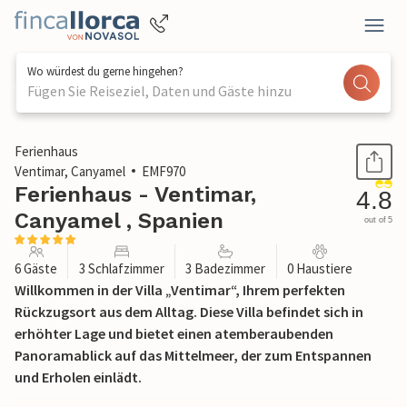
Wo würdest du gerne hingehen?
Fügen Sie Reiseziel, Daten und Gäste hinzu
1 / 47
Ferienhaus
Ventimar, Canyamel
EMF970
Ferienhaus - Ventimar,
4.8
Canyamel , Spanien
out of 5
6 Gäste
3 Schlafzimmer
3 Badezimmer
0 Haustiere
Willkommen in der Villa „Ventimar“, Ihrem perfekten
Rückzugsort aus dem Alltag. Diese Villa befindet sich in
erhöhter Lage und bietet einen atemberaubenden
Panoramablick auf das Mittelmeer, der zum Entspannen
und Erholen einlädt.