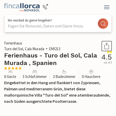
Wo würdest du gerne hingehen?
Fügen Sie Reiseziel, Daten und Gäste hinzu
1 / 37
Ferienhaus
Turo del Sol, Cala Murada
EMI213
Ferienhaus - Turo del Sol, Cala
4.5
Murada , Spanien
out of 5
6 Gäste
3 Schlafzimmer
2 Badezimmer
0 Haustiere
Eingebettet in den Hang und flankiert von Zypressen,
Palmen und mediterranem Grün, bietet diese
mallorquinische Villa "Turo del Sol" eine atemberaubende,
nach Süden ausgerichtete Poolterrasse.