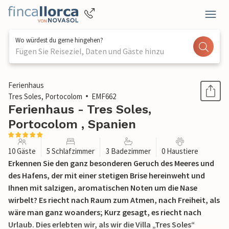
Wo würdest du gerne hingehen?
Fügen Sie Reiseziel, Daten und Gäste hinzu
1 / 47
Ferienhaus
Tres Soles, Portocolom
EMF662
Ferienhaus - Tres Soles,
Portocolom , Spanien
10 Gäste
5 Schlafzimmer
3 Badezimmer
0 Haustiere
Erkennen Sie den ganz besonderen Geruch des Meeres und
des Hafens, der mit einer stetigen Brise hereinweht und
Ihnen mit salzigen, aromatischen Noten um die Nase
wirbelt? Es riecht nach Raum zum Atmen, nach Freiheit, als
wäre man ganz woanders; Kurz gesagt, es riecht nach
Urlaub. Dies erlebten wir, als wir die Villa „Tres Soles“