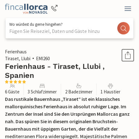
Wo würdest du gerne hingehen?
Fügen Sie Reiseziel, Daten und Gäste hinzu
1 / 42
Ferienhaus
Tiraset, Llubi
EMI260
Ferienhaus - Tiraset, Llubi ,
Spanien
6 Gäste
3 Schlafzimmer
2 Badezimmer
1 Haustier
Das rustikale Bauernhaus „Tiraset“ ist ein klassisches
mallorquinisches Ferienhaus in absolut ruhiger Lage. Im
Zentrum der Insel sind Sie den Ursprüngen Mallorcas ganz
nah. Das spüren Sie in diesem originalen Bruchstein-
Bauernhaus mit üppigem Garten, der die Vielfalt der
mediterranen Flora widerspiegelt. Majestätische Palmen