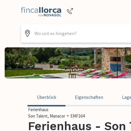
Buchungshilfe per Telefon
+4952144818470
Überblick
Eigenschaften
Lag
Ferienhaus
Son Talent, Manacor
EMF164
Ferienhaus - Son 