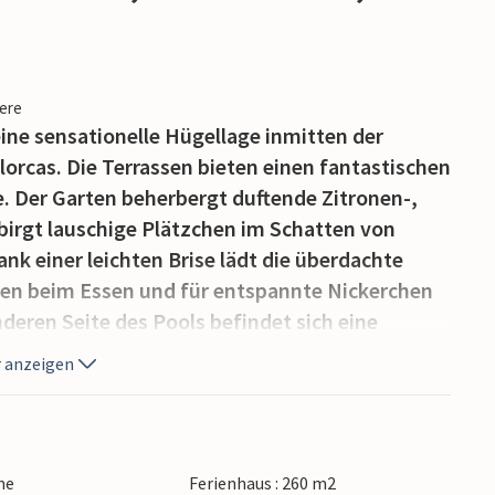
iere
ine sensationelle Hügellage inmitten der
rcas. Die Terrassen bieten einen fantastischen
. Der Garten beherbergt duftende Zitronen-,
rgt lauschige Plätzchen im Schatten von
k einer leichten Brise lädt die überdachte
len beim Essen und für entspannte Nickerchen
deren Seite des Pools befindet sich eine
iner Außenküche mit Grill und einer schönen
 anzeigen
fügt über eine Gegenstromanlage und eine
n, wie es ist, sich in heißen Sommernächten
mel in diesem beleuchteten Pool zu
ne
Ferienhaus : 260 m2