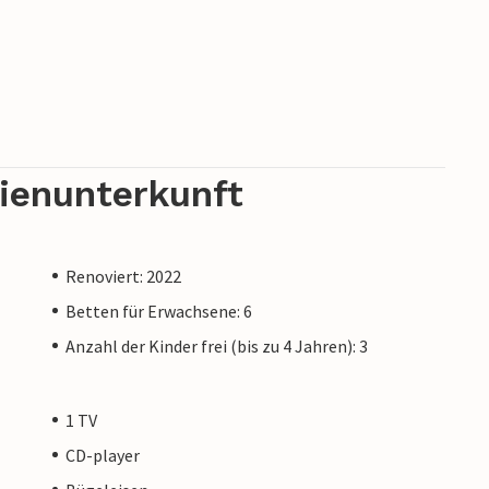
m privaten Eigentümer verwaltet, nicht von
Das bedeutet, dass das EU-Verbraucherrecht
och sicher sein, dass wir Ihnen denselben
sich nicht von einer Buchung bei einer
rienunterkunft
ümers unterscheidet.
Renoviert: 2022
Betten für Erwachsene: 6
Anzahl der Kinder frei (bis zu 4 Jahren): 3
1 TV
CD-player