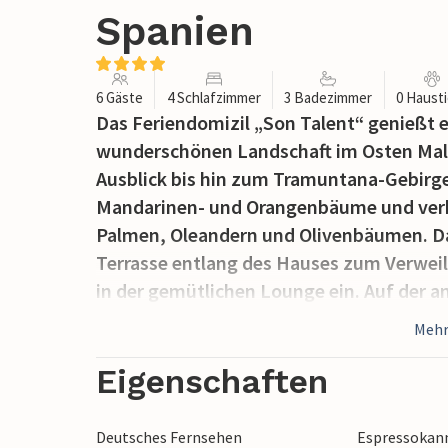
Spanien
6 Gäste
4 Schlafzimmer
3 Badezimmer
0 Haust
Das Feriendomizil „Son Talent“ genießt e
wunderschönen Landschaft im Osten Mallo
Ausblick bis hin zum Tramuntana-Gebirge
Mandarinen- und Orangenbäume und verbi
Palmen, Oleandern und Olivenbäumen. Dan
Terrasse entlang des Hauses zum Verwei
in der gemütlichen Lounge ein. Auf der an
weitere, halbrunde Terrasse. Es ist mit e
Mehr
Außendusche ausgestattet. Der Pool ver
Schwalldusche. Können Sie sich vorstelle
Eigenschaften
unter einem beeindruckenden Sternenhim
erfrischen?
Deutsches Fernsehen
Espressokan