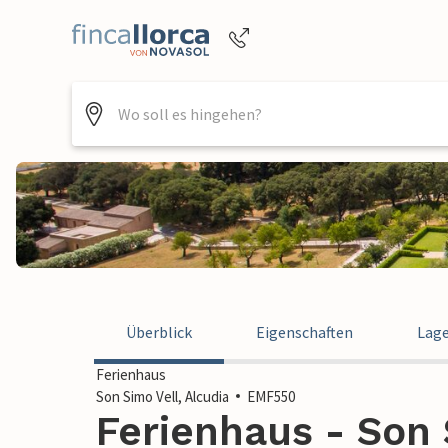
Buchungshilfe per Telefon
+4952144818470
Überblick
Eigenschaften
Lag
Ferienhaus
Son Simo Vell, Alcudia
EMF550
Ferienhaus - Son S