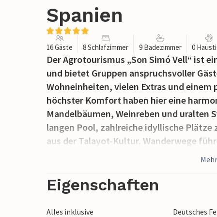
Spanien
16 Gäste
8 Schlafzimmer
9 Badezimmer
0 Haust
Der Agrotourismus „Son Simó Vell“ ist e
und bietet Gruppen anspruchsvoller Gäst
Wohneinheiten, vielen Extras und einem 
höchster Komfort haben hier eine harmo
Mandelbäumen, Weinreben und uralten Ste
langen Pool, zahlreiche idyllische Plätze
aus der Talayot-Kultur. Wanderwege führe
zur Bodega mit ihren großen Holzfässern
Mehr
entfernt liegt. Als ideale Begleitung zu 
Cabernet Sauvignon oder Syrah aus unser
Eigenschaften
Weinkenner überzeugt.
Alles inklusive
Deutsches F