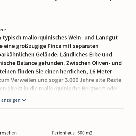
iere
in typisch mallorquinisches Wein- und Landgut
e eine großzügige Finca mit separaten
parkähnlichen Gelände. Ländliches Erbe und
nische Balance gefunden. Zwischen Oliven- und
inen finden Sie einen herrlichen, 16 Meter
 zum Verweilen und sogar 3.000 Jahre alte Reste
n direkt in die mallorquinische Bergwelt oder
, die nur wenige Schritte vom Haupthaus
 anzeigen
Ihrem Barbecue bieten wir Ihnen einen Merlot,
en eigenen Trauben an – ein Genuss, der selbst
ernsehen
Ferienhaus : 600 m2