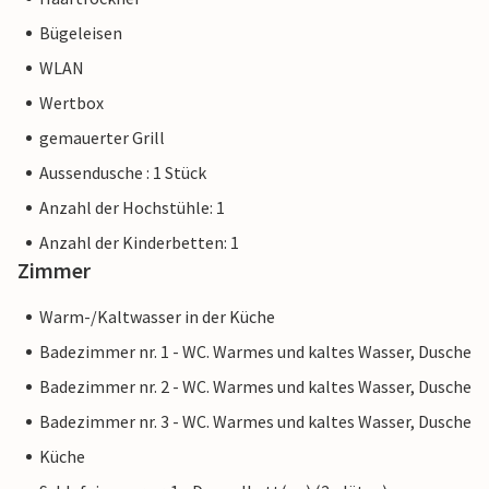
im Ort auch einige Supermärkte für Ihren Wocheneinkauf.
Bügeleisen
Frisches Obst und Gemüse kann man auf dem
WLAN
Wochenmarkt in Son Servera erwerben, der nur eine
Viertelstunde mit dem Auto entfernt liegt. Fantastisch: Die
Wertbox
wunderschönen Strände von Porto Cristo und Sa Coma
gemauerter Grill
sind ebenfalls nur 13 km entfernt.
Aussendusche : 1 Stück
Anzahl der Hochstühle: 1
Anzahl der Kinderbetten: 1
Zimmer
Warm-/Kaltwasser in der Küche
Badezimmer nr. 1 - WC. Warmes und kaltes Wasser, Dusche
Badezimmer nr. 2 - WC. Warmes und kaltes Wasser, Dusche
Badezimmer nr. 3 - WC. Warmes und kaltes Wasser, Dusche
Küche