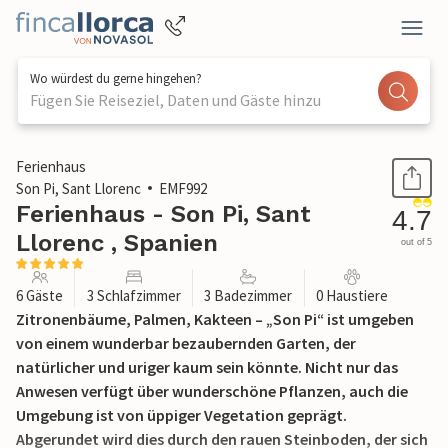
Wo würdest du gerne hingehen?
Fügen Sie Reiseziel, Daten und Gäste hinzu
1 / 47
Ferienhaus
Son Pi, Sant Llorenc
EMF992
Ferienhaus - Son Pi, Sant
4.7
Llorenc , Spanien
out of 5
6 Gäste
3 Schlafzimmer
3 Badezimmer
0 Haustiere
Zitronenbäume, Palmen, Kakteen – „Son Pi“ ist umgeben
von einem wunderbar bezaubernden Garten, der
natürlicher und uriger kaum sein könnte. Nicht nur das
Anwesen verfügt über wunderschöne Pflanzen, auch die
Umgebung ist von üppiger Vegetation geprägt.
Abgerundet wird dies durch den rauen Steinboden, der sich