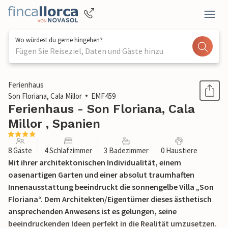
Wo würdest du gerne hingehen?
Fügen Sie Reiseziel, Daten und Gäste hinzu
1 / 47
Ferienhaus
Son Floriana, Cala Millor
EMF459
Ferienhaus - Son Floriana, Cala
Millor , Spanien
8 Gäste
4 Schlafzimmer
3 Badezimmer
0 Haustiere
Mit ihrer architektonischen Individualität, einem
oasenartigen Garten und einer absolut traumhaften
Innenausstattung beeindruckt die sonnengelbe Villa „Son
Floriana“. Dem Architekten/Eigentümer dieses ästhetisch
ansprechenden Anwesens ist es gelungen, seine
beeindruckenden Ideen perfekt in die Realität umzusetzen.