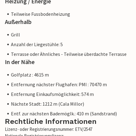
Heizung / Energie
Cala Bona oder weiter entfernt sind in wenigen
Autominuten erreichbar.
Teilweise Fussbodenheizung
Außerhalb
Hinweis: Diese Unterkunft wird von einem privaten
Eigentümer verwaltet, nicht von einem Unternehmen oder
Grill
einem Händler. Das bedeutet, dass das EU-
Anzahl der Liegestühle: 5
Verbraucherrecht möglicherweise nicht gilt. Sie können
jedoch sicher sein, dass wir Ihnen denselben Kundenservice
Terrasse oder Ähnliches - Teilweise überdachte Terrasse
bieten und Ihr Aufenthalt sich nicht von einer Buchung bei
In der Nähe
einer Unterkunft eines professionellen Eigentümers
Golfplatz : 4615 m
unterscheidet.
Entfernung nächster Flughafen: PMI : 70470 m
Entfernung Einkaufsmöglichkeit: 574 m
Nächste Stadt: 1212 m (Cala Millor)
Entf. zur nächsten Bademöglk.: 410 m (Sandstrand)
Rechtliche Informationen
Lizenz- oder Registrierungsnummer: ETV/2547
Nationale Registrierungslizenz: