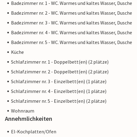
Badezimmer nr. 1 - WC. Warmes und kaltes Wasser, Dusche
atemberaubende Sandbucht Font de Sa Cala, sind nur 4 km
Badezimmer nr. 2 - WC. Warmes und kaltes Wasser, Dusche
entfernt.
Badezimmer nr. 3 - WC. Warmes und kaltes Wasser, Dusche
Bitte beachten Sie, dass diese Unterkunft keine
Badezimmer nr. 4 - WC. Warmes und kaltes Wasser, Dusche
Jugendgruppen oder Junggesellenabschiede akzeptiert.
Badezimmer nr. 5 - WC. Warmes und kaltes Wasser, Dusche
Eine Jugendgruppe in dieser Unterkunft besteht aus
Personen im Alter von 26 Jahren oder jünger. Buchen Sie
Küche
diese Unterkunft nicht, wenn Sie eine Jugendgruppe oder
Schlafzimmer nr. 1 - Doppelbett(en) (2 plätze)
ein Junggesellenabschied sind, da Ihre Buchung nach der
Schlafzimmer nr. 2 - Doppelbett(en) (2 plätze)
Buchung abgelehnt wird, was auch bei der Ankunft in der
Unterkunft oder während Ihres Aufenthalts der Fall sein
Schlafzimmer nr. 3 - Einzelbett(en) (1 plätze)
kann, und Sie keine Rückerstattung erhalten
Schlafzimmer nr. 4 - Einzelbett(en) (1 plätze)
Schlafzimmer nr. 5 - Einzelbett(en) (2 plätze)
Hinweis: Diese Unterkunft wird von einem privaten
Eigentümer verwaltet, nicht von einem Unternehmen oder
Wohnraum
einem Händler. Das bedeutet, dass das EU-
Annehmlichkeiten
Verbraucherrecht möglicherweise nicht gilt. Sie können
El-Kochplatten/Ofen
jedoch sicher sein, dass wir Ihnen denselben Kundenservice