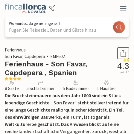
Wo würdest du gerne hingehen?
Fügen Sie Reiseziel, Daten und Gäste hinzu
1 / 52
Ferienhaus
Son Favar, Capdepera
EMF602
Ferienhaus - Son Favar,
4.3
Capdepera , Spanien
out of 5
8 Gäste
5 Schlafzimmer
5 Badezimmer
1 Haustier
Die Bruchsteinmauern aus dem Jahr 1800 sind ein Stück
lebendige Geschichte. „Son Favar“ steht stellvertretend für
eine lange Geschichte mallorquinischer Identität. Ein Teil
des ehrwürdigen Bauwerks, ein Turm, ist sogar als
Weltkulturerbe geschützt. Das Anwesen blickt auf eine
reiche landwirtschaftliche Vergangenheit zurück, weshalb