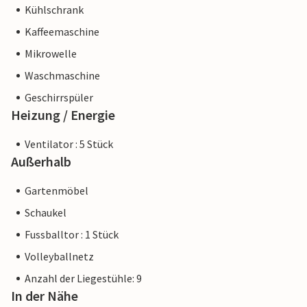
bieten und Ihr Aufenthalt sich nicht von einer Buchung bei
Kühlschrank
einer Unterkunft eines professionellen Eigentümers
Kaffeemaschine
unterscheidet.
Mikrowelle
Waschmaschine
Geschirrspüler
Heizung / Energie
Ventilator : 5 Stück
Außerhalb
Gartenmöbel
Schaukel
Fussballtor : 1 Stück
Volleyballnetz
Anzahl der Liegestühle: 9
In der Nähe