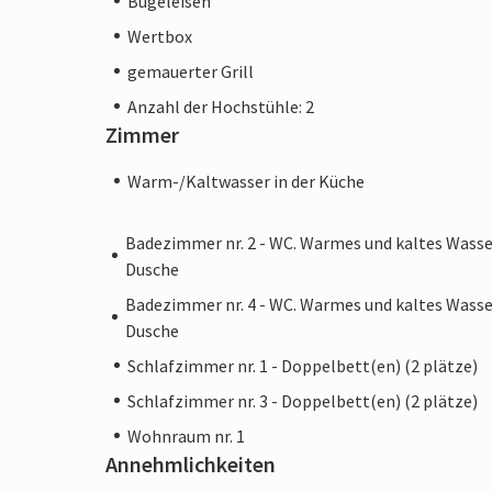
Bügeleisen
gepflegte Außenbereich punktet nicht nu
Wertbox
verschiedenen, teilweise überdachten Ter
etwaige mitreisende Kinder. Die wunder
gemauerter Grill
selbst erreichen Sie mit Ihrem Mietwagen
Anzahl der Hochstühle: 2
Zimmer
Warm-/Kaltwasser in der Küche
Hinweis: Diese Unterkunft wird von eine
Badezimmer nr. 2 - WC. Warmes und kaltes Wasse
einem Unternehmen oder einem Händler. 
Dusche
möglicherweise nicht gilt. Sie können jed
Badezimmer nr. 4 - WC. Warmes und kaltes Wasse
Kundenservice bieten und Ihr Aufenthalt 
Dusche
Unterkunft eines professionellen Eigent
Schlafzimmer nr. 1 - Doppelbett(en) (2 plätze)
Schlafzimmer nr. 3 - Doppelbett(en) (2 plätze)
Wohnraum nr. 1
Annehmlichkeiten