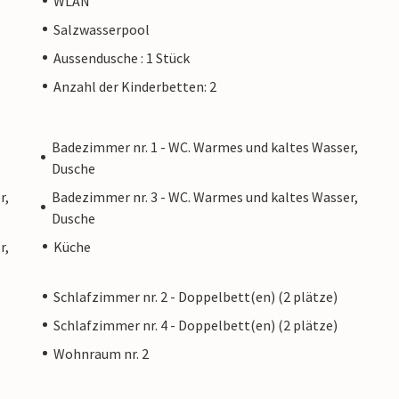
WLAN
r mit einem abfallenden Pool, sondern auch mit
Salzwasserpool
rassenbereichen und viel Platz zum Spielen für
schönen Strände von Ses Covetes und den Ort
Aussendusche : 1 Stück
 bereits nach 2 km.
Anzahl der Kinderbetten: 2
Badezimmer nr. 1 - WC. Warmes und kaltes Wasser,
Dusche
m privaten Eigentümer verwaltet, nicht von
r,
Badezimmer nr. 3 - WC. Warmes und kaltes Wasser,
Das bedeutet, dass das EU-Verbraucherrecht
Dusche
och sicher sein, dass wir Ihnen denselben
r,
Küche
sich nicht von einer Buchung bei einer
ümers unterscheidet.
Schlafzimmer nr. 2 - Doppelbett(en) (2 plätze)
Schlafzimmer nr. 4 - Doppelbett(en) (2 plätze)
Wohnraum nr. 2