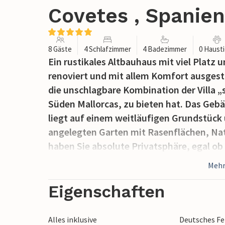
Covetes , Spanien
8 Gäste
4 Schlafzimmer
4 Badezimmer
0 Haust
Ein rustikales Altbauhaus mit viel Plat
renoviert und mit allem Komfort ausgest
die unschlagbare Kombination der Villa „
Süden Mallorcas, zu bieten hat. Das Geb
liegt auf einem weitläufigen Grundstück
angelegten Garten mit Rasenflächen, Na
haben Sie absolute Privatsphäre, egal ob S
Tischtennis spielen oder sich bei einer P
Mehr
Aber auch für süßes Nichtstun finden Si
Beispiel mit einer Siesta auf einer der 
Eigenschaften
und einem leckeren Snack an einem der g
teilweise überdachten Terrassen , oder e
Alles inklusive
Deutsches F