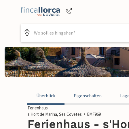
Buchungshilfe per Telefon
+4952144818470
Überblick
Eigenschaften
Lag
Ferienhaus
s'Hort de Marina, Ses Covetes
EMF969
Ferienhaus - s'Ho