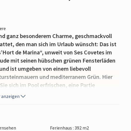
iere
z und ganz besonderem Charme, geschmackvoll
attet, den man sich im Urlaub wünscht: Das ist
s’Hort de Marina“, unweit von Ses Covetes im
äude mit seinen hübschen grünen Fensterläden
 und ist umgeben von einem liebevoll
tursteinmauern und mediterranem Grün. Hier
ie sich im Pool erfrischen, eine Partie
artie Fußball oder Volleyball austoben möchten.
 anzeigen
e beste Voraussetzungen: Wie wäre es zum
bequemen Liegen am Pool, einem kühlen Getränk
roßen Esstische auf den verschiedenen,
in gutes Buch in einem der sanft wiegenden
ernsehen
Ferienhaus : 392 m2