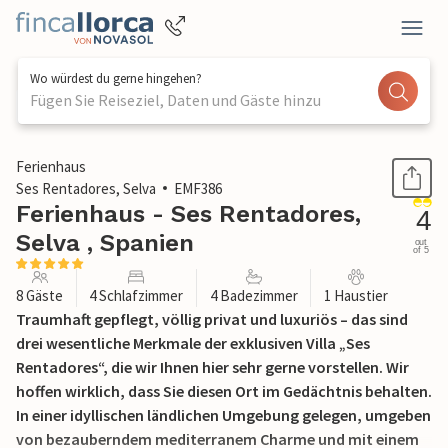
Wo würdest du gerne hingehen?
Fügen Sie Reiseziel, Daten und Gäste hinzu
1 / 62
Ferienhaus
Ses Rentadores, Selva
EMF386
Ferienhaus - Ses Rentadores,
4
Selva , Spanien
out
of 5
8 Gäste
4 Schlafzimmer
4 Badezimmer
1 Haustier
Traumhaft gepflegt, völlig privat und luxuriös – das sind
drei wesentliche Merkmale der exklusiven Villa „Ses
Rentadores“, die wir Ihnen hier sehr gerne vorstellen. Wir
hoffen wirklich, dass Sie diesen Ort im Gedächtnis behalten.
In einer idyllischen ländlichen Umgebung gelegen, umgeben
von bezauberndem mediterranem Charme und mit einem