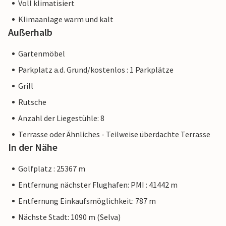
Voll klimatisiert
Verbraucherrecht möglicherweise nicht gilt. Sie können
Klimaanlage warm und kalt
jedoch sicher sein, dass wir Ihnen denselben Kundenservice
Außerhalb
bieten und Ihr Aufenthalt sich nicht von einer Buchung bei
einer Unterkunft eines professionellen Eigentümers
Gartenmöbel
unterscheidet.
Parkplatz a.d. Grund/kostenlos : 1 Parkplätze
Grill
Rutsche
Anzahl der Liegestühle: 8
Terrasse oder Ähnliches - Teilweise überdachte Terrasse
In der Nähe
Golfplatz : 25367 m
Entfernung nächster Flughafen: PMI : 41442 m
Entfernung Einkaufsmöglichkeit: 787 m
Nächste Stadt: 1090 m (Selva)