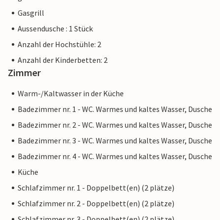
Zimmer spiegelt das Gesamtkonzept des Hauses gut wider.
Gasgrill
Das Gleiche gilt für die Badezimmer, die jeweils ihren
Aussendusche : 1 Stück
eigenen Stil haben und geräumig genug sind, um jedem
Anzahl der Hochstühle: 2
Urlauber Komfort zu bieten. Eines der Badezimmer ist
sogar mit einer luxuriösen Whirlpool-Badewanne
Anzahl der Kinderbetten: 2
ausgestattet. Die Zimmer verfügen über Bügeleisen und
Zimmer
Haartrockner, sodass Sie diese Gegenstände nicht den
Warm-/Kaltwasser in der Küche
ganzen Weg von zu Hause schleppen müssen.
Badezimmer nr. 1 - WC. Warmes und kaltes Wasser, Dusche
Insgesamt ist die Villa äußerst attraktiv, aber auch die
Badezimmer nr. 2 - WC. Warmes und kaltes Wasser, Dusche
ruhige, ländliche Lage hat für alle, die hier einen
Badezimmer nr. 3 - WC. Warmes und kaltes Wasser, Dusche
erholsamen Urlaub verbringen möchten, einiges zu bieten.
Gleichzeitig ist es nur eine halbe Stunde von den
Badezimmer nr. 4 - WC. Warmes und kaltes Wasser, Dusche
wunderschönen Stränden auf der Nordseite der Insel
Küche
entfernt; Die lange Sandküste, die sich entlang der Bucht
Schlafzimmer nr. 1 - Doppelbett(en) (2 plätze)
von Alcúdia erstreckt, ist nur einer von vielen tollen Orten,
um einen Tag am Strand zu verbringen. Wer eher sportlich
Schlafzimmer nr. 2 - Doppelbett(en) (2 plätze)
veranlagt ist, möchte vielleicht auf Erkundungstour gehen
Schlafzimmer nr. 3 - Doppelbett(en) (2 plätze)