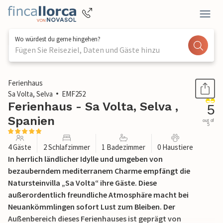
Wo würdest du gerne hingehen?
Fügen Sie Reiseziel, Daten und Gäste hinzu
1 / 32
Ferienhaus
Sa Volta, Selva
EMF252
Ferienhaus - Sa Volta, Selva ,
5
Spanien
out of
5
4 Gäste
2 Schlafzimmer
1 Badezimmer
0 Haustiere
In herrlich ländlicher Idylle und umgeben von
bezauberndem mediterranem Charme empfängt die
Natursteinvilla „Sa Volta“ ihre Gäste. Diese
außerordentlich freundliche Atmosphäre macht bei
Neuankömmlingen sofort Lust zum Bleiben. Der
Außenbereich dieses Ferienhauses ist geprägt von