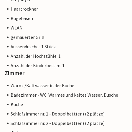
Buchten und Strände im Norden und Osten der Insel sind
Haartrockner
von diesem Ferienhaus aus bequem mit dem Auto zu
Bügeleisen
erreichen. Die Fahrt zum Flughafen dauert 35 Minuten. So
nah an der Natur und dennoch verkehrsgünstig gelegen,
WLAN
können Sie in der Villa „Sa Volta“ einen
gemauerter Grill
abwechslungsreichen und rundum erfüllenden Urlaub
Aussendusche : 1 Stück
verbringen.
Anzahl der Hochstühle: 1
Hinweis: Diese Unterkunft wird von einem privaten
Anzahl der Kinderbetten: 1
Eigentümer verwaltet, nicht von einem Unternehmen oder
Zimmer
einem Händler. Das bedeutet, dass das EU-
Verbraucherrecht möglicherweise nicht gilt. Sie können
Warm-/Kaltwasser in der Küche
jedoch sicher sein, dass wir Ihnen denselben Kundenservice
Badezimmer - WC. Warmes und kaltes Wasser, Dusche
bieten und Ihr Aufenthalt sich nicht von einer Buchung bei
einer Unterkunft eines professionellen Eigentümers
Küche
unterscheidet.
Schlafzimmer nr. 1 - Doppelbett(en) (2 plätze)
Schlafzimmer nr. 2 - Doppelbett(en) (2 plätze)