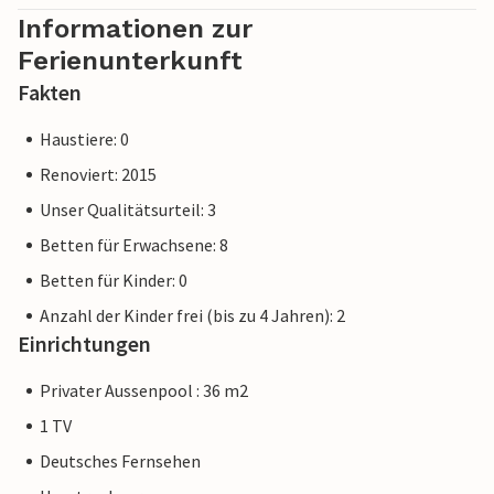
Informationen zur
Ferienunterkunft
Hinweis: Diese Unterkunft wird von einem privaten
Fakten
Eigentümer verwaltet, nicht von einem Unternehmen oder
Haustiere: 0
einem Händler. Das bedeutet, dass das EU-
Verbraucherrecht möglicherweise nicht gilt. Sie können
Renoviert: 2015
jedoch sicher sein, dass wir Ihnen denselben Kundenservice
Unser Qualitätsurteil: 3
bieten und Ihr Aufenthalt sich nicht von einer Buchung bei
Betten für Erwachsene: 8
einer Unterkunft eines professionellen Eigentümers
unterscheidet.
Betten für Kinder: 0
Anzahl der Kinder frei (bis zu 4 Jahren): 2
Einrichtungen
Privater Aussenpool : 36 m2
1 TV
Deutsches Fernsehen