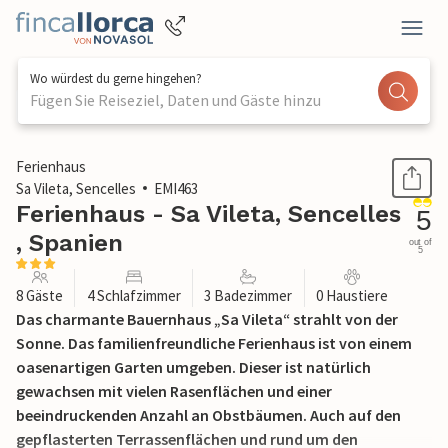
Wo würdest du gerne hingehen?
Fügen Sie Reiseziel, Daten und Gäste hinzu
1 / 52
Ferienhaus
Sa Vileta, Sencelles
EMI463
Ferienhaus - Sa Vileta, Sencelles
5
, Spanien
out of
5
8 Gäste
4 Schlafzimmer
3 Badezimmer
0 Haustiere
Das charmante Bauernhaus „Sa Vileta“ strahlt von der
Sonne. Das familienfreundliche Ferienhaus ist von einem
oasenartigen Garten umgeben. Dieser ist natürlich
gewachsen mit vielen Rasenflächen und einer
beeindruckenden Anzahl an Obstbäumen. Auch auf den
gepflasterten Terrassenflächen und rund um den