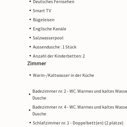
Deutsches Fernsehen
keine 4 km vom Tor zur malerischen Hafen
Strände, die sogenannten „Calas de Mallor
Smart TV
nur ca. 5 Autominuten entfernt und hier 
Bügeleisen
Verbringen eines Abends benötigen.
Englische Kanäle
Salzwasserpool
Bitte beachten Sie, dass diese Unterkun
Aussendusche : 1 Stück
Junggesellenabschiede akzeptiert. Eine 
Anzahl der Kinderbetten: 2
Personen unter 30 Jahren. Buchen Sie die
Zimmer
Jugendgruppe oder eine Junggesellenabs
Buchung abgelehnt wird, was auch bei de
Warm-/Kaltwasser in der Küche
Aufenthalts der Fall sein kann, und Sie k
Badezimmer nr. 2 - WC. Warmes und kaltes Wasse
Hinweis: Diese Unterkunft wird von eine
Dusche
einem Unternehmen oder einem Händler. 
Badezimmer nr. 4 - WC. Warmes und kaltes Wasse
möglicherweise nicht gilt. Sie können jed
Dusche
Kundenservice bieten und Ihr Aufenthalt 
Schlafzimmer nr. 1 - Doppelbett(en) (2 plätze)