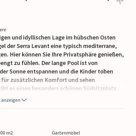
out of
5
iere
ruhigen und idyllischen Lage im hübschen Osten
el der Serra Levant eine typisch mediterrane,
en. Hier können Sie Ihre Privatsphäre genießen,
ngt zu fühlen. Der lange Pool ist von
 der Sonne entspannen und die Kinder toben
 für zusätzlichen Komfort und sehen
 gibt es einen besonders schönen Südsitzplatz.
k auf den Garten und können zudem das
 anzeigen
en. Ob morgens oder spätabends – es ist ein
en Esstisch können Sie wunderbar verweilen
bends feiern Sie herzhafte Grillpartys und
pezialitäten auf dem Grill. Der Pool ist über
 300 m2
Gartenmöbel