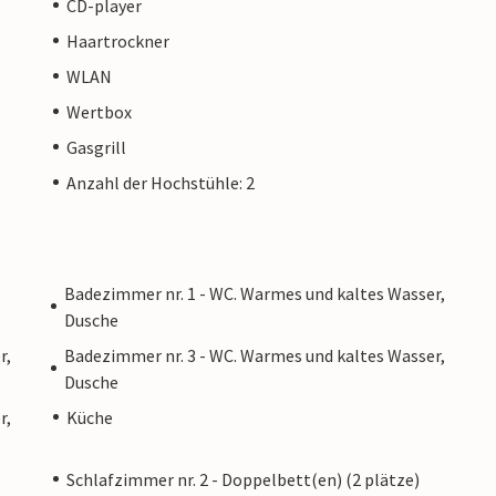
CD-player
stadt Portocristo entfernt. Zahlreiche
ca“, sind sehr gut zu erreichen. Portocristo ist
Haartrockner
finden Sie alles, was Sie zum Einkaufen und
WLAN
Wertbox
Gasgrill
ft keine Jugendgruppen oder
Anzahl der Hochstühle: 2
Jugendgruppe in dieser Unterkunft besteht aus
se Unterkunft nicht, wenn Sie eine
chiedsgruppe sind, da Ihre Buchung nach der
r Ankunft in der Unterkunft oder während Ihres
Badezimmer nr. 1 - WC. Warmes und kaltes Wasser,
eine Rückerstattung erhalten.
Dusche
r,
Badezimmer nr. 3 - WC. Warmes und kaltes Wasser,
m privaten Eigentümer verwaltet, nicht von
Dusche
Das bedeutet, dass das EU-Verbraucherrecht
r,
Küche
och sicher sein, dass wir Ihnen denselben
sich nicht von einer Buchung bei einer
Schlafzimmer nr. 2 - Doppelbett(en) (2 plätze)