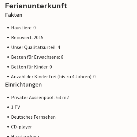
einer Unterkunft eines professionellen Eigentümers
Ferienunterkunft
unterscheidet.
Fakten
Haustiere: 0
Renoviert: 2015
Unser Qualitätsurteil: 4
Betten für Erwachsene: 6
Betten für Kinder: 0
Anzahl der Kinder frei (bis zu 4 Jahren): 0
Einrichtungen
Privater Aussenpool : 63 m2
1 TV
Deutsches Fernsehen
CD-player
Haartrockner