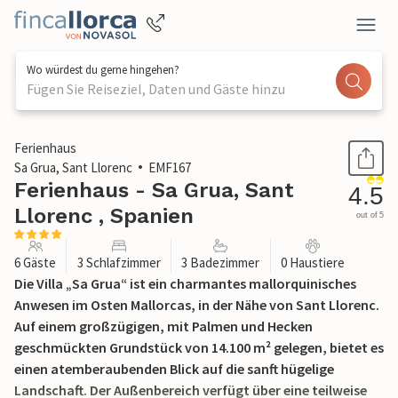
Wo würdest du gerne hingehen?
Fügen Sie Reiseziel, Daten und Gäste hinzu
1 / 47
Ferienhaus
Sa Grua, Sant Llorenc
EMF167
Ferienhaus - Sa Grua, Sant
4.5
Llorenc , Spanien
out of 5
6 Gäste
3 Schlafzimmer
3 Badezimmer
0 Haustiere
Die Villa „Sa Grua“ ist ein charmantes mallorquinisches
Anwesen im Osten Mallorcas, in der Nähe von Sant Llorenc.
Auf einem großzügigen, mit Palmen und Hecken
geschmückten Grundstück von 14.100 m² gelegen, bietet es
einen atemberaubenden Blick auf die sanft hügelige
Landschaft. Der Außenbereich verfügt über eine teilweise