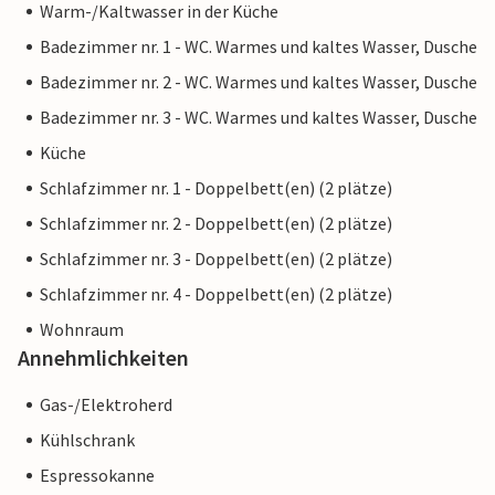
Warm-/Kaltwasser in der Küche
kann, und Sie keine Rückerstattung erhalten.
Badezimmer nr. 1 - WC. Warmes und kaltes Wasser, Dusche
Hinweis: Diese Unterkunft wird von einem privaten
Badezimmer nr. 2 - WC. Warmes und kaltes Wasser, Dusche
Eigentümer verwaltet, nicht von einem Unternehmen oder
Badezimmer nr. 3 - WC. Warmes und kaltes Wasser, Dusche
einem Händler. Das bedeutet, dass das EU-
Küche
Verbraucherrecht möglicherweise nicht gilt. Sie können
jedoch sicher sein, dass wir Ihnen denselben Kundenservice
Schlafzimmer nr. 1 - Doppelbett(en) (2 plätze)
bieten und Ihr Aufenthalt sich nicht von einer Buchung bei
Schlafzimmer nr. 2 - Doppelbett(en) (2 plätze)
einer Unterkunft eines professionellen Eigentümers
Schlafzimmer nr. 3 - Doppelbett(en) (2 plätze)
unterscheidet.
Schlafzimmer nr. 4 - Doppelbett(en) (2 plätze)
Wohnraum
Annehmlichkeiten
Gas-/Elektroherd
Kühlschrank
Espressokanne