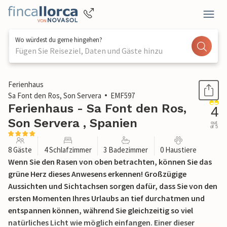
Wo würdest du gerne hingehen?
Fügen Sie Reiseziel, Daten und Gäste hinzu
1 / 49
Ferienhaus
Sa Font den Ros, Son Servera
EMF597
Ferienhaus - Sa Font den Ros,
4
Son Servera , Spanien
out
of 5
8 Gäste
4 Schlafzimmer
3 Badezimmer
0 Haustiere
Wenn Sie den Rasen von oben betrachten, können Sie das
grüne Herz dieses Anwesens erkennen! Großzügige
Aussichten und Sichtachsen sorgen dafür, dass Sie von den
ersten Momenten Ihres Urlaubs an tief durchatmen und
entspannen können, während Sie gleichzeitig so viel
natürliches Licht wie möglich einfangen. Einer dieser