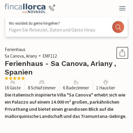
Wo würdest du gerne hingehen?
Fügen Sie Reiseziel, Daten und Gäste hinzu
1 / 52
Ferienhaus
Sa Canova, Ariany
EMF112
Ferienhaus - Sa Canova, Ariany ,
Spanien
16 Gäste
8 Schlafzimmer
6 Badezimmer
1 Haustier
Die italienisch inspirierte Villa "Sa Canova" erhebt sich wie
ein Palazzo auf einem 14.000 m² großen, parkähnlichen
Privathang und bietet einen grandiosen Blick auf die
mallorquinische Landschaft und das Tramuntana-Gebirge.