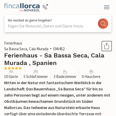
Wo würdest du gerne hingehen?
Fügen Sie Reiseziel, Daten und Gäste hinzu
1 / 56
Ferienhaus
Sa Bassa Seca, Cala Murada
EMI452
Ferienhaus - Sa Bassa Seca, Cala
Murada , Spanien
10 Gäste
5 Schlafzimmer
3 Badezimmer
0 Haustiere
Mitten in der Natur mit fantastischem Weitblick in die
Landschaft: Das Bauernhaus „Sa Bassa Seca“ für bis zu
zehn Personen liegt auf einem riesigen, unter anderem mit
Obstbäumen bewachsenen Grundstück im Süden
Mallorcas. Das teilweise aus Naturstein erbaute Haus
verfügt über eine einladende überdachte Terrasse mit