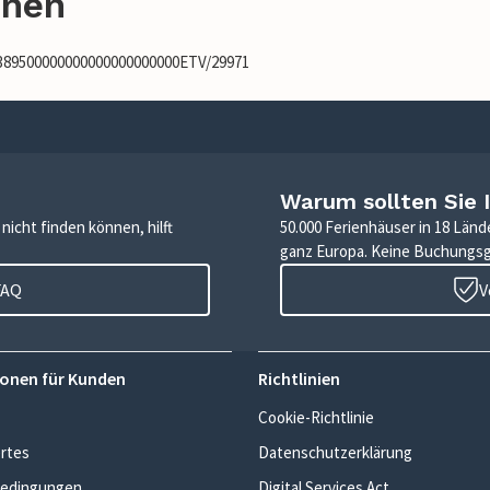
onen
6389500000000000000000000ETV/29971
Warum sollten Sie 
icht finden können, hilft
50.000 Ferienhäuser in 18 Länd
ganz Europa. Keine Buchungs
FAQ
V
onen für Kunden
Richtlinien
Cookie-Richtlinie
rtes
Datenschutzerklärung
edingungen
Digital Services Act