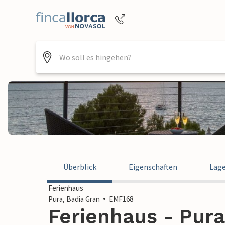
Buchungshilfe per Telefon
+4952144818470
Überblick
Eigenschaften
Lag
Ferienhaus
Pura, Badia Gran
EMF168
Ferienhaus - Pura