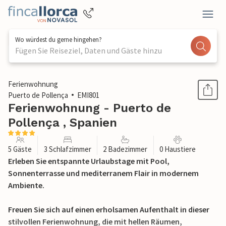
Wo würdest du gerne hingehen?
Fügen Sie Reiseziel, Daten und Gäste hinzu
1 / 24
Ferienwohnung
Puerto de Pollença
EMI801
Ferienwohnung - Puerto de
Pollença , Spanien
5 Gäste
3 Schlafzimmer
2 Badezimmer
0 Haustiere
Erleben Sie entspannte Urlaubstage mit Pool,
Sonnenterrasse und mediterranem Flair in modernem
Ambiente.
Freuen Sie sich auf einen erholsamen Aufenthalt in dieser
stilvollen Ferienwohnung, die mit hellen Räumen,