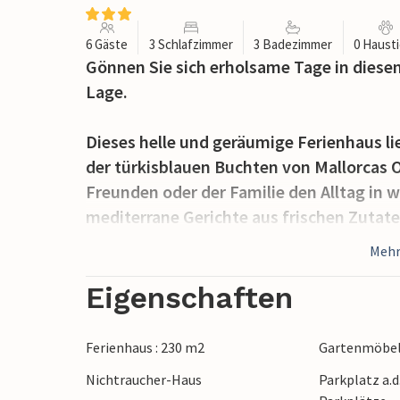
6 Gäste
3 Schlafzimmer
3 Badezimmer
0 Haust
Gönnen Sie sich erholsame Tage in diese
Lage.
Dieses helle und geräumige Ferienhaus lie
der türkisblauen Buchten von Mallorcas O
Freunden oder der Familie den Alltag in w
mediterrane Gerichte aus frischen Zutat
Platz und plaudern Sie bei einem Glas W
Mehr
Im herrlichen Pool können Sie morgens g
Eigenschaften
ein Frühstück aus ofenfrischen Croissant
Terrasse servieren. Lassen Sie die friedl
Ferienhaus : 230 m2
Gartenmöbe
der Sonnenliege auf sich wirken und gen
Nichtraucher-Haus
Parkplatz a.d
stimmungsvollen Grillabenden an der la