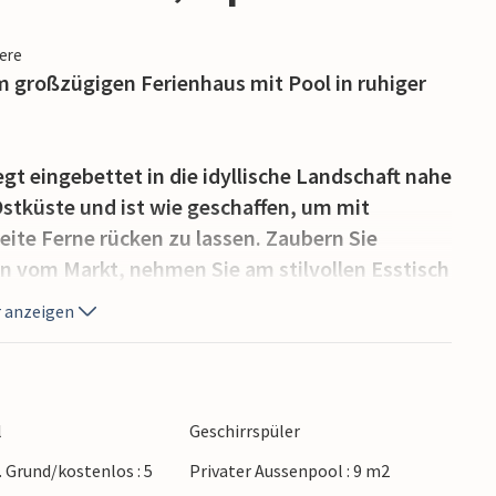
iere
m großzügigen Ferienhaus mit Pool in ruhiger
gt eingebettet in die idyllische Landschaft nahe
stküste und ist wie geschaffen, um mit
eite Ferne rücken zu lassen. Zaubern Sie
en vom Markt, nehmen Sie am stilvollen Esstisch
ein über Ihre Unternehmungen.
 anzeigen
emächlich Ihre Bahnen ziehen, bevor Sie sich
s und frisch gepresstem Orangensaft auf der
iche Atmosphäre bei einer erholsamen Siesta auf
l
Geschirrspüler
ießen Sie die gemeinsame Zeit bei
. Grund/kostenlos : 5
Privater Aussenpool : 9 m2
uen Sommerluft.