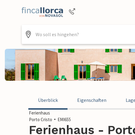
Buchungshilfe per Telefon
+4952144818470
Überblick
Eigenschaften
Lag
Ferienhaus
Porto Cristo
EMI655
Ferienhaus - Port