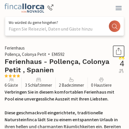
Wo würdest du gerne hingehen?
Fügen Sie Reiseziel, Daten und Gäste hinzu
1 / 28
Ferienhaus
Pollença, Colonya Petit
EMI592
Ferienhaus - Pollença, Colonya
4
Petit , Spanien
out
of 5
6 Gäste
3 Schlafzimmer
2 Badezimmer
0 Haustiere
Verbringen Sie in diesem komfortablen Ferienhaus mit
Pool eine unvergessliche Auszeit mit Ihren Liebsten.
Diese geschmackvoll eingerichtete, traditionelle
Natursteinfinca lädt Sie zu einem entspannten Urlaub in
ihren hellen und charmanten Räumlichkeiten ein. Bereiten