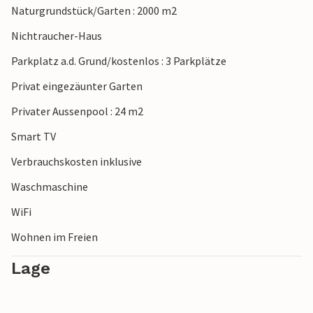
Naturgrundstück/Garten : 2000 m2
Puerto de Pollença runden Ihren Aufenthalt ab.
Nichtraucher-Haus
Hinweis: Diese Unterkunft wird von einem privaten
Parkplatz a.d. Grund/kostenlos : 3 Parkplätze
Eigentümer verwaltet, nicht von einem Unternehmen oder
einem Händler. Das bedeutet, dass das EU-
Privat eingezäunter Garten
Verbraucherrecht möglicherweise nicht gilt. Sie können
Privater Aussenpool : 24 m2
jedoch sicher sein, dass wir Ihnen denselben Kundenservice
bieten und Ihr Aufenthalt sich nicht von einer Buchung bei
Smart TV
einer Unterkunft eines professionellen Eigentümers
Verbrauchskosten inklusive
unterscheidet.
Waschmaschine
WiFi
Wohnen im Freien
Lage