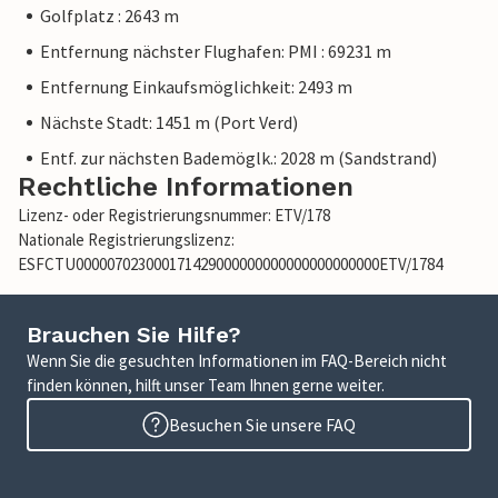
die sich ideal zum Baden eignen.
Golfplatz : 2643 m
Entfernung nächster Flughafen: PMI : 69231 m
Hinweis: Diese Unterkunft wird von einem privaten
Entfernung Einkaufsmöglichkeit: 2493 m
Eigentümer verwaltet, nicht von einem Unternehmen oder
einem Händler. Das bedeutet, dass das EU-
Nächste Stadt: 1451 m (Port Verd)
Verbraucherrecht möglicherweise nicht gilt. Sie können
Entf. zur nächsten Bademöglk.: 2028 m (Sandstrand)
jedoch sicher sein, dass wir Ihnen denselben Kundenservice
Rechtliche Informationen
bieten und Ihr Aufenthalt sich nicht von einer Buchung bei
Lizenz- oder Registrierungsnummer: ETV/178
einer Unterkunft eines professionellen Eigentümers
Nationale Registrierungslizenz:
unterscheidet.
ESFCTU000007023000171429000000000000000000000ETV/1784
Brauchen Sie Hilfe?
Wenn Sie die gesuchten Informationen im FAQ-Bereich nicht
finden können, hilft unser Team Ihnen gerne weiter.
Besuchen Sie unsere FAQ