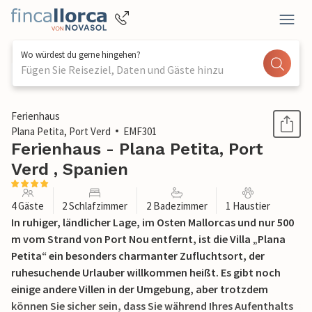
Wo würdest du gerne hingehen?
Fügen Sie Reiseziel, Daten und Gäste hinzu
1 / 47
Ferienhaus
Plana Petita, Port Verd
EMF301
Ferienhaus - Plana Petita, Port
Verd , Spanien
4 Gäste
2 Schlafzimmer
2 Badezimmer
1 Haustier
In ruhiger, ländlicher Lage, im Osten Mallorcas und nur 500
m vom Strand von Port Nou entfernt, ist die Villa „Plana
Petita“ ein besonders charmanter Zufluchtsort, der
ruhesuchende Urlauber willkommen heißt. Es gibt noch
einige andere Villen in der Umgebung, aber trotzdem
können Sie sicher sein, dass Sie während Ihres Aufenthalts