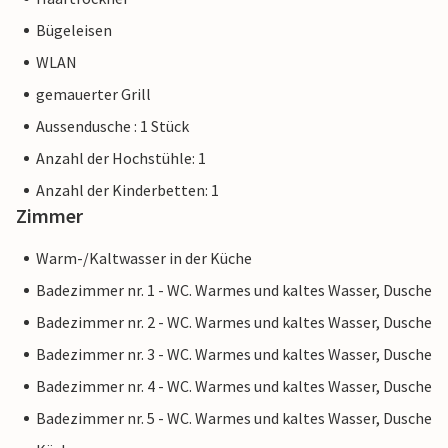
Bügeleisen
Weniger als acht Kilometer von der Ostküste entfernt liegt
WLAN
die abgelegene Villa „Perello“ in einem kleinen Wäldchen.
Die schöne Hafenpromenade von Portocolom mit ihren
gemauerter Grill
einladenden Bars, Restaurants und Supermärkten ist nur 10
Aussendusche : 1 Stück
Autominuten entfernt. Auch die örtlichen Badebuchten
Anzahl der Hochstühle: 1
sind schnell zu erreichen.
Anzahl der Kinderbetten: 1
Wir halten diese Unterkunft für unsere Gäste mit
Zimmer
eingeschränkter Mobilität für zugänglich, empfehlen
jedoch allen Gästen, die Eignung der Unterkunft anhand
Warm-/Kaltwasser in der Küche
ihrer eigenen Anforderungen zu prüfen
Badezimmer nr. 1 - WC. Warmes und kaltes Wasser, Dusche
Badezimmer nr. 2 - WC. Warmes und kaltes Wasser, Dusche
Hinweis: Diese Unterkunft wird von einem privaten
Eigentümer verwaltet, nicht von einem Unternehmen oder
Badezimmer nr. 3 - WC. Warmes und kaltes Wasser, Dusche
einem Händler. Das bedeutet, dass das EU-
Badezimmer nr. 4 - WC. Warmes und kaltes Wasser, Dusche
Verbraucherrecht möglicherweise nicht gilt. Sie können
Badezimmer nr. 5 - WC. Warmes und kaltes Wasser, Dusche
jedoch sicher sein, dass wir Ihnen denselben Kundenservice
bieten und Ihr Aufenthalt sich nicht von einer Buchung bei