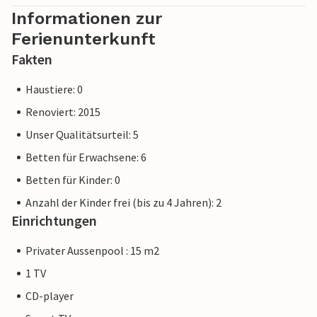
Coves del Drac besonders gut erreichbar sind. Die
Informationen zur
wunderschönen Sandstrände gleich um die Ecke sollten Sie
Ferienunterkunft
sich nicht entgehen lassen.
Fakten
Haustiere: 0
Hinweis: Diese Unterkunft wird von einem privaten
Renoviert: 2015
Eigentümer verwaltet, nicht von einem Unternehmen oder
Unser Qualitätsurteil: 5
einem Händler. Das bedeutet, dass das EU-
Betten für Erwachsene: 6
Verbraucherrecht möglicherweise nicht gilt. Sie können
jedoch sicher sein, dass wir Ihnen denselben Kundenservice
Betten für Kinder: 0
bieten und Ihr Aufenthalt sich nicht von einer Buchung bei
Anzahl der Kinder frei (bis zu 4 Jahren): 2
einer Unterkunft eines professionellen Eigentümers
Einrichtungen
unterscheidet.
Privater Aussenpool : 15 m2
1 TV
CD-player