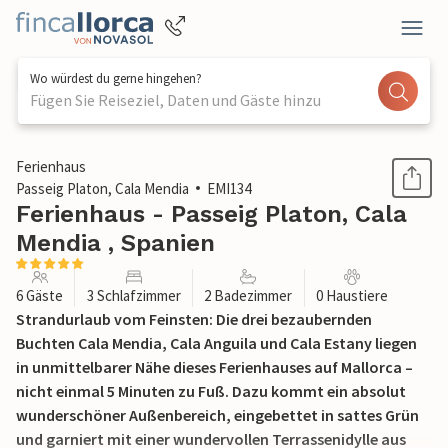
Wo würdest du gerne hingehen?
Fügen Sie Reiseziel, Daten und Gäste hinzu
1 / 42
Ferienhaus
Passeig Platon, Cala Mendia
EMI134
Ferienhaus - Passeig Platon, Cala
Mendia , Spanien
6 Gäste
3 Schlafzimmer
2 Badezimmer
0 Haustiere
Strandurlaub vom Feinsten: Die drei bezaubernden
Buchten Cala Mendia, Cala Anguila und Cala Estany liegen
in unmittelbarer Nähe dieses Ferienhauses auf Mallorca –
nicht einmal 5 Minuten zu Fuß. Dazu kommt ein absolut
wunderschöner Außenbereich, eingebettet in sattes Grün
und garniert mit einer wundervollen Terrassenidylle aus