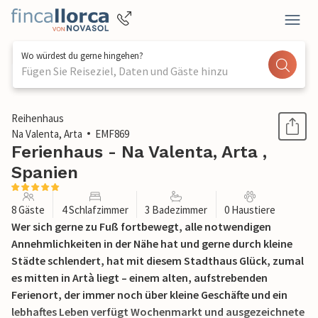
Wo würdest du gerne hingehen?
Fügen Sie Reiseziel, Daten und Gäste hinzu
1 / 36
Reihenhaus
Na Valenta, Arta
EMF869
Ferienhaus - Na Valenta, Arta ,
Spanien
8 Gäste
4 Schlafzimmer
3 Badezimmer
0 Haustiere
Wer sich gerne zu Fuß fortbewegt, alle notwendigen
Annehmlichkeiten in der Nähe hat und gerne durch kleine
Städte schlendert, hat mit diesem Stadthaus Glück, zumal
es mitten in Artà liegt – einem alten, aufstrebenden
Ferienort, der immer noch über kleine Geschäfte und ein
lebhaftes Leben verfügt Wochenmarkt und ausgezeichnete