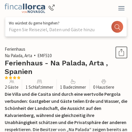
Wo würdest du gerne hingehen?
Fügen Sie Reiseziel, Daten und Gäste hinzu
1 / 42
Ferienhaus
Na Palada, Arta
EMF510
Ferienhaus - Na Palada, Arta ,
Spanien
2 Gäste
1 Schlafzimmer
1 Badezimmer
0 Haustiere
Die Villa und die Casita sind durch eine wertvolle Pergola
verbunden: Gastgeber und Gäste teilen Erde und Wasser, die
Schönheit der Landschaft, die Aussicht auf den
Kalvarienberg, während sie gleichzeitig ihre
Unabhängigkeit schätzen und die Privatsphäre der anderen
respektieren. Die Besitzer von „Na Palada“ zeigen bereits an