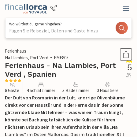
Wo würdest du gerne hingehen?
Fügen Sie Reiseziel, Daten und Gäste hinzu
1 / 52
Ferienhaus
Na Llambies, Port Verd
EMF805
Ferienhaus - Na Llambies, Port
5
Verd , Spanien
out
of 5
8 Gäste
4 Schlafzimmer
3 Badezimmer
0 Haustiere
Der Duft von Rosmarin in der Luft, knorrige Olivenbäume
direkt vor der Haustür und in der Ferne das in der Sonne
glitzernde blaue Mittelmeer – was wie ein Traum klingt,
könnte bei Buchung tatsächlich die Kulisse für Ihren
nächsten Urlaub sein Ihren Aufenthalt in der Villa „Na
Llambies“ im Osten Mallorcas. Das im traditionellen Stil