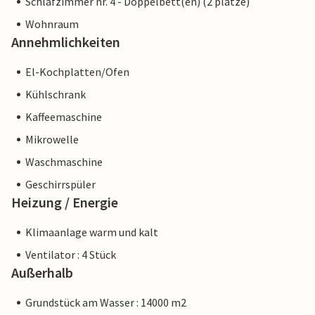
Schlafzimmer nr. 4 - Doppelbett(en) (2 plätze)
Wasser des Mittelmeers sind, das in der Sonne glitzert. Das
Wohnraum
Dorf Port Verd ist nur wenige Gehminuten entfernt und der
Annehmlichkeiten
schöne Sandstrand von Sa Marjal ist weniger als 2 km
entfernt.
El-Kochplatten/Ofen
Kühlschrank
Kaffeemaschine
Mikrowelle
Waschmaschine
Geschirrspüler
Heizung / Energie
Klimaanlage warm und kalt
Ventilator : 4 Stück
Außerhalb
Grundstück am Wasser : 14000 m2