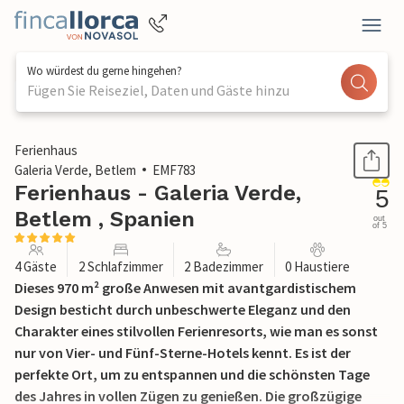
Wo würdest du gerne hingehen?
Fügen Sie Reiseziel, Daten und Gäste hinzu
1 / 47
Ferienhaus
Galeria Verde, Betlem
EMF783
Ferienhaus - Galeria Verde,
5
Betlem , Spanien
out
of 5
4 Gäste
2 Schlafzimmer
2 Badezimmer
0 Haustiere
Dieses 970 m² große Anwesen mit avantgardistischem
Design besticht durch unbeschwerte Eleganz und den
Charakter eines stilvollen Ferienresorts, wie man es sonst
nur von Vier- und Fünf-Sterne-Hotels kennt. Es ist der
perfekte Ort, um zu entspannen und die schönsten Tage
des Jahres in vollen Zügen zu genießen. Die großzügige