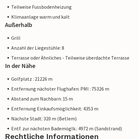
sich ein kleiner Supermarkt.
Teilweise Fussbodenheizung
Klimaanlage warm und kalt
Hinweis: Diese Unterkunft wird von einem privaten
Außerhalb
Eigentümer verwaltet, nicht von einem Unternehmen oder
einem Händler. Das bedeutet, dass das EU-
Grill
Verbraucherrecht möglicherweise nicht gilt. Sie können
jedoch sicher sein, dass wir Ihnen denselben Kundenservice
Anzahl der Liegestühle: 8
bieten und Ihr Aufenthalt sich nicht von einer Buchung bei
Terrasse oder Ähnliches - Teilweise überdachte Terrasse
einer Unterkunft eines professionellen Eigentümers
In der Nähe
unterscheidet.
Golfplatz : 21226 m
Entfernung nächster Flughafen: PMI : 75326 m
Abstand zum Nachbarn: 15 m
Entfernung Einkaufsmöglichkeit: 4353 m
Nächste Stadt: 320 m (Betlem)
Entf. zur nächsten Bademöglk.: 4972 m (Sandstrand)
Rechtliche Informationen