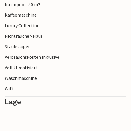
Innenpool : 50 m2
Spanien gekürt. Die nahegelegenen Restaurants sind
inselweit für die gute einheimische Küche bekannt. Ein
Kaffeemaschine
kleiner Supermarkt und der Bäcker mit vielen
Luxury Collection
landestypischen Spezialitäten sind leicht zu Fuß zu
erreichen.
Nichtraucher-Haus
Staubsauger
Verbrauchskosten inklusive
Voll klimatisiert
Waschmaschine
WiFi
Lage