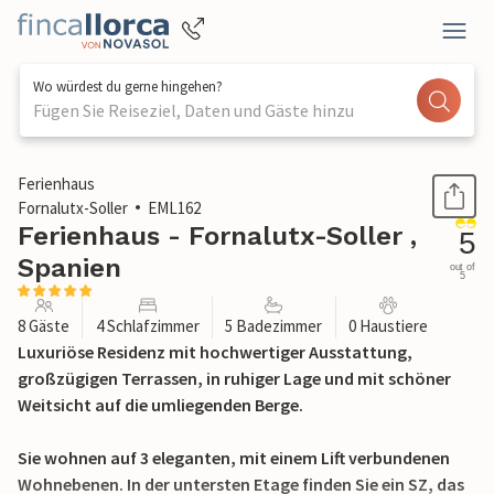
Wo würdest du gerne hingehen?
Fügen Sie Reiseziel, Daten und Gäste hinzu
1 / 58
Ferienhaus
Fornalutx-Soller
EML162
Ferienhaus - Fornalutx-Soller ,
5
Spanien
out of
5
8 Gäste
4 Schlafzimmer
5 Badezimmer
0 Haustiere
Luxuriöse Residenz mit hochwertiger Ausstattung,
großzügigen Terrassen, in ruhiger Lage und mit schöner
Weitsicht auf die umliegenden Berge.
Sie wohnen auf 3 eleganten, mit einem Lift verbundenen
Wohnebenen. In der untersten Etage finden Sie ein SZ, das