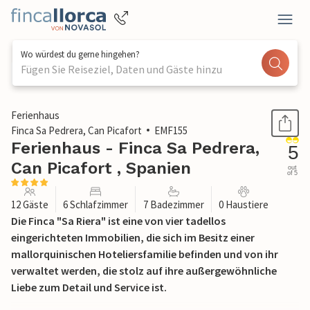
Wo würdest du gerne hingehen?
Fügen Sie Reiseziel, Daten und Gäste hinzu
1 / 47
Ferienhaus
Finca Sa Pedrera, Can Picafort
EMF155
Ferienhaus - Finca Sa Pedrera,
5
Can Picafort , Spanien
out
of 5
12 Gäste
6 Schlafzimmer
7 Badezimmer
0 Haustiere
Die Finca "Sa Riera" ist eine von vier tadellos
eingerichteten Immobilien, die sich im Besitz einer
mallorquinischen Hoteliersfamilie befinden und von ihr
verwaltet werden, die stolz auf ihre außergewöhnliche
Liebe zum Detail und Service ist.