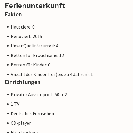
Ankunft in der Unterkunft oder während Ihres Aufenthalts
Ferienunterkunft
der Fall sein kann und Sie keine Rückerstattung erhalten.
Fakten
Hinweis: Diese Unterkunft wird von einem privaten
Haustiere: 0
Eigentümer verwaltet, nicht von einem Unternehmen oder
Renoviert: 2015
einem Händler. Das bedeutet, dass das EU-
Verbraucherrecht möglicherweise nicht gilt. Sie können
Unser Qualitätsurteil: 4
jedoch sicher sein, dass wir Ihnen denselben Kundenservice
Betten für Erwachsene: 12
bieten und Ihr Aufenthalt sich nicht von einer Buchung bei
Betten für Kinder: 0
einer Unterkunft eines professionellen Eigentümers
unterscheidet.
Anzahl der Kinder frei (bis zu 4 Jahren): 1
Einrichtungen
Privater Aussenpool : 50 m2
1 TV
Deutsches Fernsehen
CD-player
Haartrockner