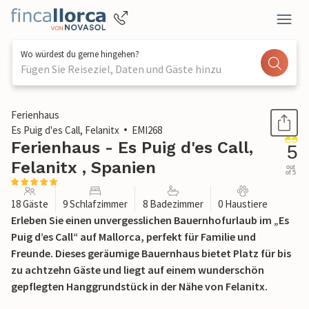
Wo würdest du gerne hingehen?
Fügen Sie Reiseziel, Daten und Gäste hinzu
1 / 62
Ferienhaus
Es Puig d'es Call, Felanitx
EMI268
Ferienhaus - Es Puig d'es Call,
5
Felanitx , Spanien
out
of 5
18 Gäste
9 Schlafzimmer
8 Badezimmer
0 Haustiere
Erleben Sie einen unvergesslichen Bauernhofurlaub im „Es
Puig d’es Call“ auf Mallorca, perfekt für Familie und
Freunde. Dieses geräumige Bauernhaus bietet Platz für bis
zu achtzehn Gäste und liegt auf einem wunderschön
gepflegten Hanggrundstück in der Nähe von Felanitx.