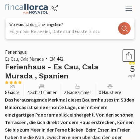
Wo würdest du gerne hingehen?
Fügen Sie Reiseziel, Daten und Gäste hinzu
1 / 42
Ferienhaus
Es Cau, Cala Murada
EMI442
Ferienhaus - Es Cau, Cala
5
Murada , Spanien
out of
5
8 Gäste
4 Schlafzimmer
2 Badezimmer
0 Haustiere
Das herausragende Merkmal dieses Bauernhauses im Süden
Mallorcas ist seine erhöhte Lage, die mit einem
einzigartigen Panoramablick einhergeht. Von den schönen
Terrassen, die sich direkt vor dem Haus erstrecken, können
Sie bis zum Meer in der Ferne blicken. Beim Essen im Freien
haben Sie die Wahl zwischen einem überdachten oder