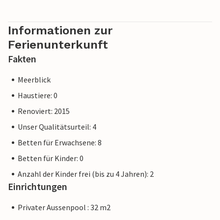
jedoch sicher sein, dass wir Ihnen denselben Kundenservice
bieten und Ihr Aufenthalt sich nicht von einer Buchung bei
einer Unterkunft eines professionellen Eigentümers
Informationen zur
unterscheidet.
Ferienunterkunft
Fakten
Meerblick
Haustiere: 0
Renoviert: 2015
Unser Qualitätsurteil: 4
Betten für Erwachsene: 8
Betten für Kinder: 0
Anzahl der Kinder frei (bis zu 4 Jahren): 2
Einrichtungen
Privater Aussenpool : 32 m2