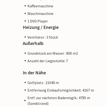
am besten in den nur 8 km entfernten kle
Kaffeemaschine
es mehrere Supermärkte sowie Bars und R
Waschmaschine
Yachthafenpromenade. Die Villa „Encanto“
1 DVD Player
Nordosten der Insel. Dieser Teil Mallor
Heizung / Energie
weitgehend unerschlossen. Das bedeutet,
in der Regel sehr schön sind. Dies gilt u
Ventilator : 3 Stück
Sant Pere fahren, um in einem der hervo
Außerhalb
Hafenpromenade zu speisen, oder nach A
Grundstück am Wasser : 800 m2
Anzahl der Liegestühle: 7
In der Nähe
Hinweis: Diese Unterkunft wird von eine
einem Unternehmen oder einem Händler. 
Golfplatz : 21040 m
möglicherweise nicht gilt. Sie können jed
Entfernung Einkaufsmöglichkeit: 4167 m
Kundenservice bieten und Ihr Aufenthalt 
Entf. zur nächsten Bademöglk.: 4785 m
Unterkunft eines professionellen Eigent
(Sandstrand)