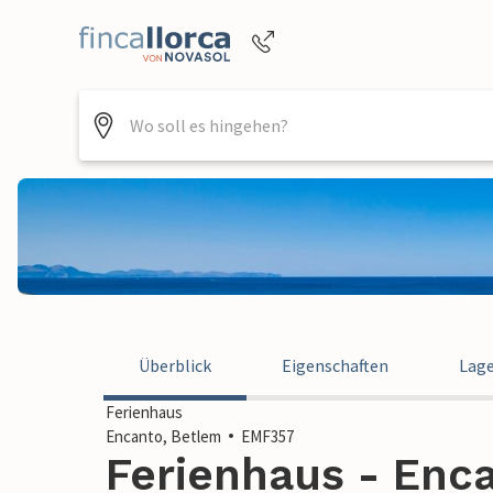
Buchungshilfe per Telefon
+4952144818470
Überblick
Eigenschaften
Lag
Ferienhaus
Encanto, Betlem
EMF357
Ferienhaus - Enca