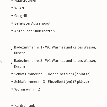
Haartrockner
lle Schlafzimmer sind recht geräumig, mit
WLAN
ilvoll eingerichtet. Handverlesene
r Zimmer einen eigenen warmen, individuellen
Gasgrill
samen Schlaf in dieser unglaublich angenehmen
Beheizter Aussenpool
le Design des restlichen Hauses kommt auch
Anzahl der Kinderbetten: 1
e verfügen über ein modernes Design, sind
ches Licht.
Badezimmer nr. 1 - WC. Warmes und kaltes Wasser,
Dusche
la befindet, ist eine dünn besiedelte
r,
Badezimmer nr. 3 - WC. Warmes und kaltes Wasser,
s viel Platz und ein hohes Maß an Privatsphäre,
Dusche
sem fantastischen Ferienhaus zweifellos zu
Schlafzimmer nr. 1 - Doppelbett(en) (2 plätze)
nd es tatsächlich nur wenige Schritte bis zum
Schlafzimmer nr. 3 - Einzelbett(en) (2 plätze)
nem Kiosk sind es nur wenige Gehminuten. In der
hten, die hier auch in der Touristenhochsaison
Wohnraum nr. 2
ufenthalt in diesem Teil Mallorcas so reizvoll.
glichen Bedarfs einzukaufen, begeben Sie sich
Kühlschrank