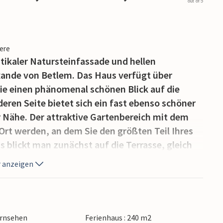
out of 5
iere
stikaler Natursteinfassade und hellen
Rande von Betlem. Das Haus verfügt über
e einen phänomenal schönen Blick auf die
eren Seite bietet sich ein fast ebenso schöner
r Nähe. Der attraktive Gartenbereich mit dem
 Ort werden, an dem Sie den größten Teil Ihres
blickt man zunächst auf die Terrasse, gleich
l (neben einer kleinen Holzfläche) mit
 anzeigen
ge im Freien neben dem Haus ist zu jeder
ntspannen, vielleicht bei einem guten Drink
schützt und überdacht. Der Pool ist mit einem
ernsehen
Ferienhaus : 240 m2