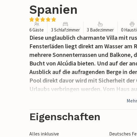
Spanien
6 Gäste
3 Schlafzimmer
3 Badezimmer
0 Haust
Diese unglaublich charmante Villa mit ru
Fensterläden liegt direkt am Wasser am 
mehrere Sonnenterrassen und Balkone, di
Bucht von Alcúdia bieten. Und auf der and
Ausblick auf die aufragenden Berge in de
Pool direkt davor wird mit Sicherheit der
Urlaubs verbringen werden. Vom Haus aus 
darauf folgt der 10 m lange Swimmingpoo
Mehr
dahinterliegender Rasenfläche. Die Loun
Tageszeit ein toller Ort zum Sitzen und E
Eigenschaften
oder etwas Gutem zum Lesen.
Die einladende kleine Essecke ist windge
Alles inklusive
Deutsches F