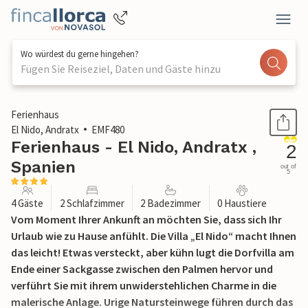
Wo würdest du gerne hingehen?
Fügen Sie Reiseziel, Daten und Gäste hinzu
1 / 35
Ferienhaus
El Nido, Andratx
EMF480
Ferienhaus - El Nido, Andratx ,
2
Spanien
out of
5
4 Gäste
2 Schlafzimmer
2 Badezimmer
0 Haustiere
Vom Moment Ihrer Ankunft an möchten Sie, dass sich Ihr
Urlaub wie zu Hause anfühlt. Die Villa „El Nido“ macht Ihnen
das leicht! Etwas versteckt, aber kühn lugt die Dorfvilla am
Ende einer Sackgasse zwischen den Palmen hervor und
verführt Sie mit ihrem unwiderstehlichen Charme in die
malerische Anlage. Urige Natursteinwege führen durch das