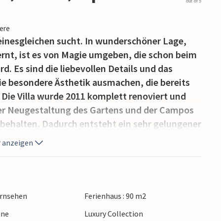
out of 5
iere
 seinesgleichen sucht. In wunderschöner Lage,
ernt, ist es von Magie umgeben, die schon beim
. Es sind die liebevollen Details und das
die besondere Ästhetik ausmachen, die bereits
. Die Villa wurde 2011 komplett renoviert und
der Neugestaltung des Gartens und der Campos
ibehalten. Dadurch entsteht ein sehr gelungener
 des Hauses. Im Jahr 2013 kam eine eigene
 anzeigen
 und der Rasen werden mit einer automatischen
as- und Terrassenflächen prägen das Gelände.
r dekorativ gefliest und über eine Treppe
tühlen können Sie nach Lust und Laune in der
ernsehen
Ferienhaus : 90 m2
 Urlaubszeit ausgiebig genießen. Insgesamt
ine
Luxury Collection
e vor übermäßiger UV-Strahlung zu schützen.