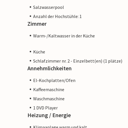
Herz gelegt. Belebtere Touristenorte wie 
Salzwasserpool
Restaurants und Einkaufsmöglichkeiten si
Anzahl der Hochstühle: 1
Zimmer
gelungenen Ausflug kehren Sie jederzeit g
Bahnen zu schwimmen oder lassen Sie de
Warm-/Kaltwasser in der Küche
Terrasse ausklingen. Die Villa „Desol“ ist 
herrlicher ländlicher Lage zwischen Artà 
Küche
gepflegten Außenbereich umgeben. Artà is
Schlafzimmer nr. 2 - Einzelbett(en) (1 plätze)
großartiger Ort zum Einkaufen und Essen
Annehmlichkeiten
entlang der örtlichen Küstenregion sind
Flughafen ist in einer Stunde erreichbar.
El-Kochplatten/Ofen
Kaffeemaschine
Waschmaschine
1 DVD Player
Heizung / Energie
Klimaanlage warm und kalt