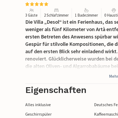
3 Gäste
2 Schlafzimmer
1 Badezimmer
0 Haust
Die Villa „Desol“ ist ein Ferienhaus, das
weniger als fünf Kilometer von Artà entf
ersten Betreten des Anwesens spürbar wird
Gespür für stilvolle Kompositionen, die 
auf den ersten Blick sehr einladend wirkt
renoviert. Glücklicherweise wurden bei 
die alten Oliven- und Algarrobabäume be
Kontrast zum modernen Erscheinungsbild
Mehr
lizenzierte Bohrung hinzu. Die Pflanzen
Bewässerung versorgt. Hübsche Kies-, Gr
Eigenschaften
In seiner Mitte liegt der hübsche Pool, de
erreichbar ist. Auf den bequemen Lieges
Alles inklusive
Deutsches F
Sonne entspannen und die wunderschöne
Geschirrspüler
Kaffeemasch
drei Sonnenschirme stehen bereit, um Si