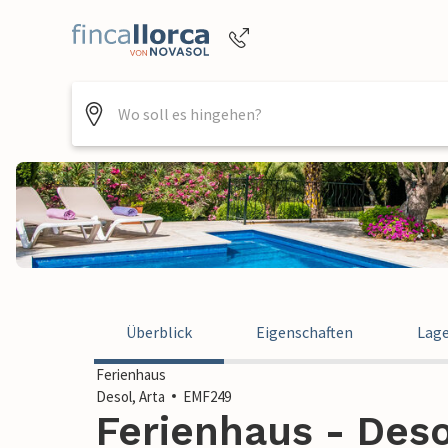
Buchungshilfe per Telefon
+4952144818470
Überblick
Eigenschaften
Lag
Ferienhaus
Desol, Arta
EMF249
Ferienhaus - Deso