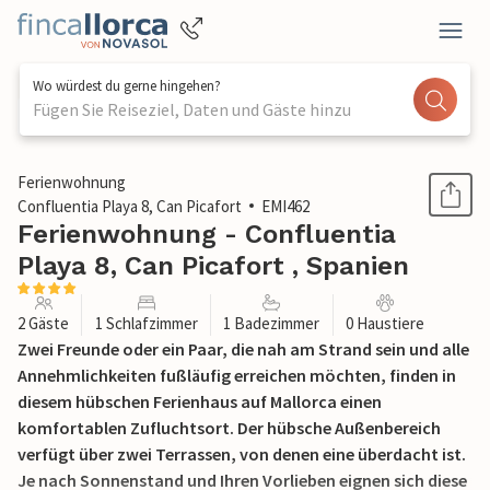
Wo würdest du gerne hingehen?
Fügen Sie Reiseziel, Daten und Gäste hinzu
1 / 27
Ferienwohnung
Confluentia Playa 8, Can Picafort
EMI462
Ferienwohnung - Confluentia
Playa 8, Can Picafort , Spanien
2 Gäste
1 Schlafzimmer
1 Badezimmer
0 Haustiere
Zwei Freunde oder ein Paar, die nah am Strand sein und alle
Annehmlichkeiten fußläufig erreichen möchten, finden in
diesem hübschen Ferienhaus auf Mallorca einen
komfortablen Zufluchtsort. Der hübsche Außenbereich
verfügt über zwei Terrassen, von denen eine überdacht ist.
Je nach Sonnenstand und Ihren Vorlieben eignen sich diese