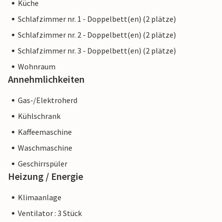
Küche
die schönen Bademöglichkeiten entlang der Ostküste,
Schlafzimmer nr. 1 - Doppelbett(en) (2 plätze)
etwa am feinsandigen Strand von Canyamel oder an der
Schlafzimmer nr. 2 - Doppelbett(en) (2 plätze)
tollen Cala Agulla in Cala Ratjada.
Schlafzimmer nr. 3 - Doppelbett(en) (2 plätze)
Hinweis: Diese Unterkunft wird von einem privaten
Wohnraum
Eigentümer verwaltet, nicht von einem Unternehmen oder
Annehmlichkeiten
einem Händler. Das bedeutet, dass das EU-
Verbraucherrecht möglicherweise nicht gilt. Sie können
Gas-/Elektroherd
jedoch sicher sein, dass wir Ihnen denselben Kundenservice
Kühlschrank
bieten und Ihr Aufenthalt sich nicht von einer Buchung bei
einer Unterkunft eines professionellen Eigentümers
Kaffeemaschine
unterscheidet.
Waschmaschine
Geschirrspüler
Heizung / Energie
Klimaanlage
Ventilator : 3 Stück