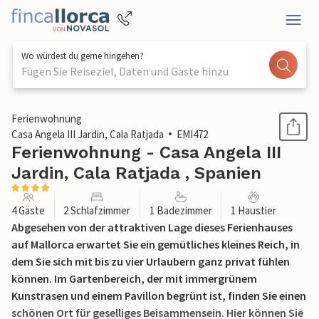
Wo würdest du gerne hingehen?
Fügen Sie Reiseziel, Daten und Gäste hinzu
1 / 37
Ferienwohnung
Casa Angela III Jardin, Cala Ratjada
EMI472
Ferienwohnung - Casa Angela III
Jardin, Cala Ratjada , Spanien
4 Gäste
2 Schlafzimmer
1 Badezimmer
1 Haustier
Abgesehen von der attraktiven Lage dieses Ferienhauses
auf Mallorca erwartet Sie ein gemütliches kleines Reich, in
dem Sie sich mit bis zu vier Urlaubern ganz privat fühlen
können. Im Gartenbereich, der mit immergrünem
Kunstrasen und einem Pavillon begrünt ist, finden Sie einen
schönen Ort für geselliges Beisammensein. Hier können Sie