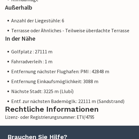
bieten und Ihr Aufenthalt sich nicht von einer Buchung bei
Außerhalb
einer Unterkunft eines professionellen Eigentümers
unterscheidet.
Anzahl der Liegestühle: 6
Terrasse oder Ähnliches - Teilweise überdachte Terrasse
In der Nähe
Golfplatz : 27111 m
Fahrradverleih : 1 m
Entfernung nächster Flughafen: PMI : 42848 m
Entfernung Einkaufsmöglichkeit: 3088 m
Nächste Stadt: 3225 m (Llubí)
Entf. zur nächsten Bademöglk.: 22111 m (Sandstrand)
Rechtliche Informationen
Lizenz- oder Registrierungsnummer: ETV/4795
Brauchen Sie Hilfe?