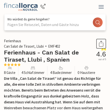
Wo würdest du gerne hingehen?
Fügen Sie Reiseziel, Daten und Gäste hinzu
1 / 52
Ferienhaus
Can Salat de Tiraset, Llubi
EMF402
Ferienhaus - Can Salat de
4.6
Tiraset, Llubi , Spanien
out of 5
8 Gäste
4 Schlafzimmer
4 Badezimmer
0 Haustiere
Die Villa „Can Salat de Tiraset“ ist genau das Richtige für
alle, die eine tolle Zeit in stilvollem Ambiente verbringen
möchten. Bereits beim Betreten des Anwesens verrät die
kraftvolle Eingangstür aus dunkel gebeiztem Holz, dass
dieses Haus viel Ausstrahlung hat. Wenn Sie auf dem mit
Weinreben bewachsenen Platz vor dem Haus weitergehen