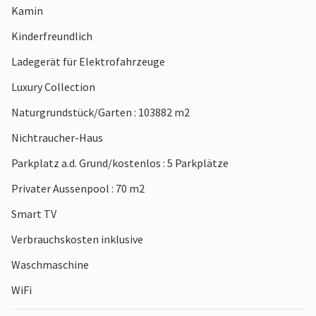
Kamin
Kinderfreundlich
Ladegerät für Elektrofahrzeuge
Hinweis: Diese Unterkunft wird von einem privaten
Eigentümer verwaltet, nicht von einem Unternehmen oder
Luxury Collection
einem Händler. Das bedeutet, dass das EU-
Naturgrundstück/Garten : 103882 m2
Verbraucherrecht möglicherweise nicht gilt. Sie können
jedoch sicher sein, dass wir Ihnen denselben Kundenservice
Nichtraucher-Haus
bieten und Ihr Aufenthalt sich nicht von einer Buchung bei
Parkplatz a.d. Grund/kostenlos : 5 Parkplätze
einer Unterkunft eines professionellen Eigentümers
unterscheidet.
Privater Aussenpool : 70 m2
Smart TV
Verbrauchskosten inklusive
Waschmaschine
WiFi