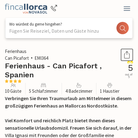
Wo würdest du gerne hingehen?
Fügen Sie Reiseziel, Daten und Gäste hinzu
1 / 54
Ferienhaus
Can Picafort
EMI364
Ferienhaus - Can Picafort ,
5
Spanien
out of
5
10 Gäste
5 Schlafzimmer
4 Badezimmer
1 Haustier
Verbringen Sie Ihren Traumurlaub am Mittelmeer in diesem
großzügigen Ferienhaus an Mallorcas Nordostküste.
Viel Komfort und reichlich Platz bietet Ihnen dieses
sensationelle Urlaubsdomizil. Freuen Sie sich darauf, in der
Villa Ignasi mit Freunden oder der Großfamilie eine