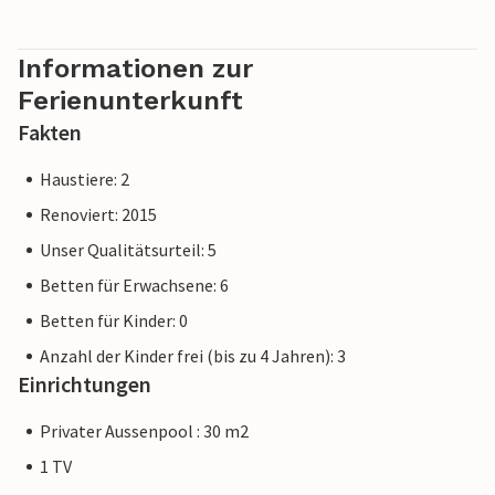
Eigentümer verwaltet, nicht von einem Unternehmen oder
einem Händler. Das bedeutet, dass das EU-
Verbraucherrecht möglicherweise nicht gilt. Sie können
Informationen zur
jedoch sicher sein, dass wir Ihnen denselben Kundenservice
Ferienunterkunft
bieten und Ihr Aufenthalt sich nicht von einer Buchung bei
Fakten
einer Unterkunft eines professionellen Eigentümers
unterscheidet.
Haustiere: 2
Renoviert: 2015
Unser Qualitätsurteil: 5
Betten für Erwachsene: 6
Betten für Kinder: 0
Anzahl der Kinder frei (bis zu 4 Jahren): 3
Einrichtungen
Privater Aussenpool : 30 m2
1 TV