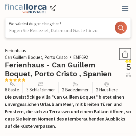
Wo würdest du gerne hingehen?
Fügen Sie Reiseziel, Daten und Gäste hinzu
1 / 52
Ferienhaus
Can Guillem Boquet, Porto Cristo
EMF692
Ferienhaus - Can Guillem
5
Boquet, Porto Cristo , Spanien
out
of 5
6 Gäste
3 Schlafzimmer
2 Badezimmer
2 Haustiere
Die zweistöckige Villa "Can Guillem Boquet" bietet einen
unvergesslichen Urlaub am Meer, mit breiten Türen und
Fenstern, die sich zu Terrassen und einem Balkon öffnen, so
dass Sie keinen Moment des atemberaubenden Ausblicks
auf die Küste verpassen.