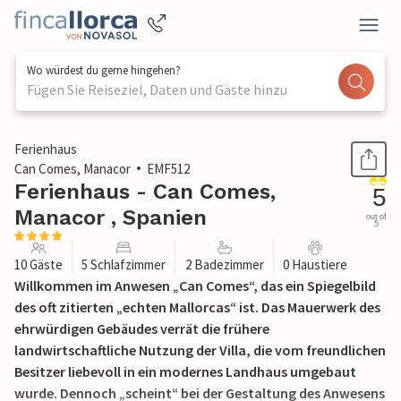
Wo würdest du gerne hingehen?
Fügen Sie Reiseziel, Daten und Gäste hinzu
1 / 62
Ferienhaus
Can Comes, Manacor
EMF512
Ferienhaus - Can Comes,
5
Manacor , Spanien
out of
5
10 Gäste
5 Schlafzimmer
2 Badezimmer
0 Haustiere
Willkommen im Anwesen „Can Comes“, das ein Spiegelbild
des oft zitierten „echten Mallorcas“ ist. Das Mauerwerk des
ehrwürdigen Gebäudes verrät die frühere
landwirtschaftliche Nutzung der Villa, die vom freundlichen
Besitzer liebevoll in ein modernes Landhaus umgebaut
wurde. Dennoch „scheint“ bei der Gestaltung des Anwesens