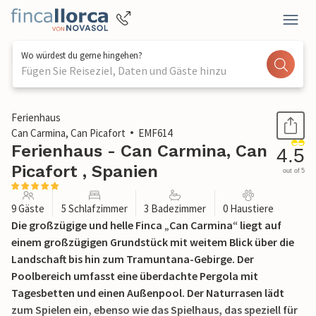
Wo würdest du gerne hingehen?
Fügen Sie Reiseziel, Daten und Gäste hinzu
1 / 48
Ferienhaus
Can Carmina, Can Picafort
EMF614
Ferienhaus - Can Carmina, Can
4.5
Picafort , Spanien
out of 5
9 Gäste
5 Schlafzimmer
3 Badezimmer
0 Haustiere
Die großzügige und helle Finca „Can Carmina“ liegt auf
einem großzügigen Grundstück mit weitem Blick über die
Landschaft bis hin zum Tramuntana-Gebirge. Der
Poolbereich umfasst eine überdachte Pergola mit
Tagesbetten und einen Außenpool. Der Naturrasen lädt
zum Spielen ein, ebenso wie das Spielhaus, das speziell für