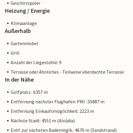
Alcúdia. Die nördlichen mallorquinischen Städte sind nur
Geschirrspüler
wenige Kilometer entfernt und laden zum Einkaufen und
Heizung / Energie
Bummeln ein. Die feinen Sandstrände in der Nähe von
Klimaanlage
Pollença und Alcúdia wie Es Bacares und Can Cap de Bou
Außerhalb
eignen sich aufgrund ihres flachen Einstiegs ins Wasser
hervorragend für Familien.
Gartenmöbel
Hinweis: Diese Unterkunft wird von einem privaten
Grill
Eigentümer verwaltet, nicht von einem Unternehmen oder
Anzahl der Liegestühle: 9
einem Händler. Das bedeutet, dass das EU-
Terrasse oder Ähnliches - Teilweise überdachte Terrasse
Verbraucherrecht möglicherweise nicht gilt. Sie können
In der Nähe
jedoch sicher sein, dass wir Ihnen denselben Kundenservice
bieten und Ihr Aufenthalt sich nicht von einer Buchung bei
Golfplatz : 6357 m
einer Unterkunft eines professionellen Eigentümers
Entfernung nächster Flughafen: PMI : 55887 m
unterscheidet.
Entfernung Einkaufsmöglichkeit: 2223 m
Nächste Stadt: 4551 m (Alcúdia)
Entf. zur nächsten Bademöglk.: 4676 m (Sandstrand)