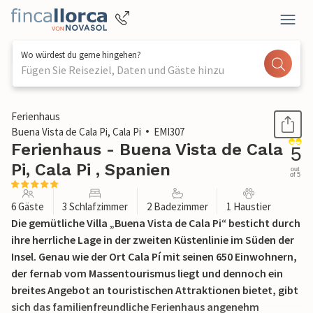
Wo würdest du gerne hingehen?
Fügen Sie Reiseziel, Daten und Gäste hinzu
1 / 37
Ferienhaus
Buena Vista de Cala Pi, Cala Pi
EMI307
Ferienhaus - Buena Vista de Cala
5
Pi, Cala Pi , Spanien
out
of 5
6 Gäste
3 Schlafzimmer
2 Badezimmer
1 Haustier
Die gemütliche Villa „Buena Vista de Cala Pi“ besticht durch
ihre herrliche Lage in der zweiten Küstenlinie im Süden der
Insel. Genau wie der Ort Cala Pí mit seinen 650 Einwohnern,
der fernab vom Massentourismus liegt und dennoch ein
breites Angebot an touristischen Attraktionen bietet, gibt
sich das familienfreundliche Ferienhaus angenehm