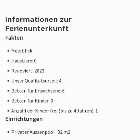
Eigentümer verwaltet, nicht von einem Unternehmen oder
einem Händler. Das bedeutet, dass das EU-
Verbraucherrecht möglicherweise nicht gilt. Sie können
Informationen zur
jedoch sicher sein, dass wir Ihnen denselben Kundenservice
Ferienunterkunft
bieten und Ihr Aufenthalt sich nicht von einer Buchung bei
Fakten
einer Unterkunft eines professionellen Eigentümers
unterscheidet.
Meerblick
Haustiere: 0
Renoviert: 2023
Unser Qualitätsurteil: 4
Betten für Erwachsene: 6
Betten für Kinder: 0
Anzahl der Kinder frei (bis zu 4 Jahren): 1
Einrichtungen
Privater Aussenpool : 32 m2