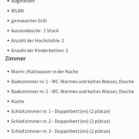
Bügeleisen
sanft aufragenden Felsformationen des Llevant-Gebirges.
WLAN
Wandern, Spazierengehen, Schwimmen, (Kite-)Surfen –
auch für sportlich interessierte Mallorquiner bietet die
gemauerter Grill
familienfreundliche Villa „Alga Marina“ attraktive
Aussendusche : 1 Stück
Möglichkeiten. Diese fabelhafte Sommerresidenz mit dem
Anzahl der Hochstühle: 2
einprägsamen Namen „Alga Marina“ liegt nur 300 m von
den goldenen Sandstränden entfernt, die die Bucht von
Anzahl der Kinderbetten: 2
Alcúdia charakterisieren. Den beschaulichen Küstenort Son
Zimmer
Serra de Marina können Sie gemütlich zu Fuß erkunden und
Warm-/Kaltwasser in der Küche
unterwegs Ihre Einkäufe erledigen. Zu jeder Tages- und
Nachtzeit können Sie einen Spaziergang am Strand
Badezimmer nr. 1 - WC. Warmes und kaltes Wasser, Dusche
genießen und in einer der coolen Bars oder Restaurants ein
Badezimmer nr. 2 - WC. Warmes und kaltes Wasser, Dusche
erfrischendes Getränk oder einen Snack genießen.
Küche
Hinweis: Diese Unterkunft wird von einem privaten
Schlafzimmer nr. 1 - Doppelbett(en) (2 plätze)
Eigentümer verwaltet, nicht von einem Unternehmen oder
Schlafzimmer nr. 2 - Doppelbett(en) (2 plätze)
einem Händler. Das bedeutet, dass das EU-
Schlafzimmer nr. 3 - Doppelbett(en) (2 plätze)
Verbraucherrecht möglicherweise nicht gilt. Sie können
jedoch sicher sein, dass wir Ihnen denselben Kundenservice