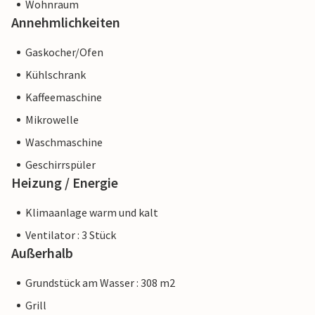
Wohnraum
bieten und Ihr Aufenthalt sich nicht von einer Buchung bei
Annehmlichkeiten
einer Unterkunft eines professionellen Eigentümers
unterscheidet.
Gaskocher/Ofen
Kühlschrank
Kaffeemaschine
Mikrowelle
Waschmaschine
Geschirrspüler
Heizung / Energie
Klimaanlage warm und kalt
Ventilator : 3 Stück
Außerhalb
Grundstück am Wasser : 308 m2
Grill